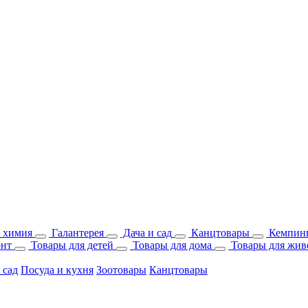
 химия
Галантерея
Дача и сад
Канцтовары
Кемпинг
онт
Товары для детей
Товары для дома
Товары для жив
 сад
Посуда и кухня
Зоотовары
Канцтовары