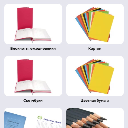
Блокноты, ежедневники
Картон
Скетчбуки
Цветная бумага