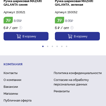
Ручка шариковая MAZARI
Ручка шариковая MAZARI
GALANTA синяя
GALANTA, зеленая
Артикул:
153521
Артикул:
150052
₽
₽
7
7
8.99
₽
8.99
₽
6
₽
/ опт
6
₽
/ опт
В корзину
В корзину
КОМПАНИЯ
Контакты
Политика конфиденциальности
О компании
Согласие на обработку
персональных данных
Вакансии
Реквизиты
Магазины
Публичная оферта