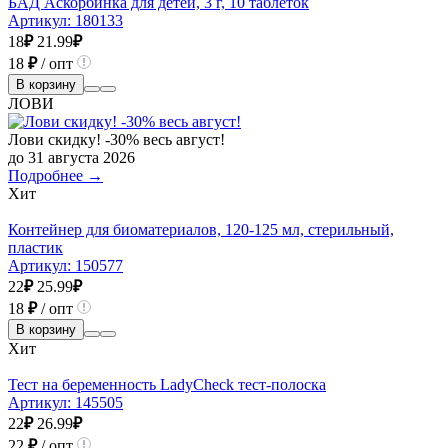
БАД Аскорбинка для детей, 3 г, 10 таблеток
Артикул:
180133
18
₽
21.99
₽
18
₽
/ опт
В корзину
ЛОВИ
Лови скидку! -30% весь август!
до 31 августа 2026
Подробнее →
Хит
Контейнер для биоматериалов, 120-125 мл, стерильный,
пластик
Артикул:
150577
22
₽
25.99
₽
18
₽
/ опт
В корзину
Хит
Тест на беременность LadyCheck тест-полоска
Артикул:
145505
22
₽
26.99
₽
22
₽
/ опт