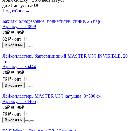
Лови скидку! -30% весь август!
до 31 августа 2026
Подробнее →
Бахилы одноразовые, полиэтилен, синие, 25 пар
Артикул:
124899
76
₽
89.99
₽
62
₽
/ опт
В корзину
Лейкопластырь бактерицидный MASTER UNI INVISIBLE, 20
шт
Артикул:
136444
76
₽
89.99
₽
76
₽
/ опт
В корзину
Лейкопластырь MASTER UNI катушка, 3*500 см
Артикул:
174465
76
₽
89.99
₽
76
₽
/ опт
В корзину
БАД Mirrolla Витамин D3, 30 таблеток