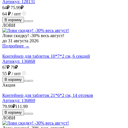
Артикул:
128131
64
₽
75.99
₽
64
₽
/ опт
В корзину
ЛОВИ
Лови скидку! -30% весь август!
до 31 августа 2026
Подробнее →
Контейнер для таблеток 10*7*2 см, 6 секций
Артикул:
136868
67
₽
79
₽
55
₽
/ опт
В корзину
Акция
Контейнер для таблеток 21*6*2 см, 14 отсеков
Артикул:
136869
79.99
₽
111.99
В корзину
ЛОВИ