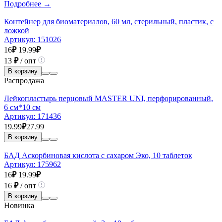
Подробнее →
Контейнер для биоматериалов, 60 мл, стерильный, пластик, с
ложкой
Артикул:
151026
16
₽
19.99
₽
13
₽
/ опт
В корзину
Распродажа
Лейкопластырь перцовый MASTER UNI, перфорированный,
6 см*10 см
Артикул:
171436
19.99
₽
27.99
В корзину
БАД Аскорбиновая кислота с сахаром Эко, 10 таблеток
Артикул:
175962
16
₽
19.99
₽
16
₽
/ опт
В корзину
Новинка