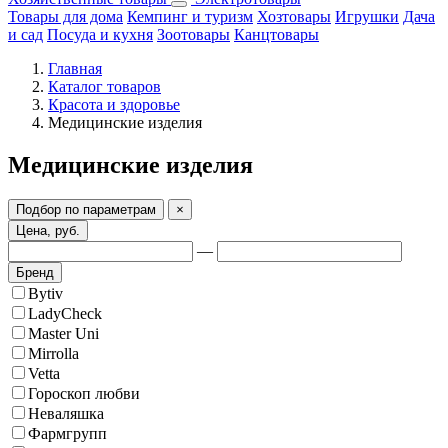
Товары для дома
Кемпинг и туризм
Хозтовары
Игрушки
Дача
и сад
Посуда и кухня
Зоотовары
Канцтовары
Главная
Каталог товаров
Красота и здоровье
Медицинские изделия
Медицинские изделия
Подбор по параметрам
×
Цена, руб.
—
Бренд
Bytiv
LadyCheck
Master Uni
Mirrolla
Vetta
Гороскоп любви
Неваляшка
Фармгрупп