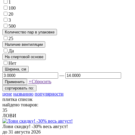
1
100
20
3
500
Количество пар в упаковке
25
Наличие вентиляции
Да
На спиртовой основе
Нет
Ширина, см
—
×
Сбросить
Применить
сортировать по:
цене
названию
популярности
плитка
список
найдено товаров:
35
ЛОВИ
Лови скидку! -30% весь август!
до 31 августа 2026