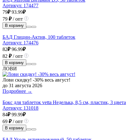
Артикул:
174477
79
₽
93.99
₽
79
₽
/ опт
В корзину
БАД Глицин-Актив, 100 таблеток
Артикул:
174476
82
₽
96.99
₽
82
₽
/ опт
В корзину
ЛОВИ
Лови скидку! -30% весь август!
до 31 августа 2026
Подробнее →
Бокс для таблеток vetta Неделька, 8,5 см, пластик, 3 цвета
Артикул:
131018
84
₽
99.99
₽
69
₽
/ опт
В корзину
БАД Уголь активированный, 50 таблеток