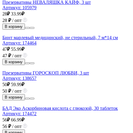
Презервативы НЕВАЛЯШКА КАЙФ, 3 шт
Артикул:
105979
28
₽
33.99
₽
28
₽
/ опт
В корзину
Бинт марлевый медицинский, не стерильный, 7 м*14 см
Артикул:
174464
47
₽
55.99
₽
47
₽
/ опт
В корзину
Презервативы ГОРОСКОП ЛЮБВИ, 3 шт
Артикул:
138657
50
₽
59.99
₽
50
₽
/ опт
В корзину
БАД Эко Аскорбиновая кислота с глюкозой, 30 таблеток
Артикул:
174472
56
₽
66.99
₽
56
₽
/ опт
В корзину