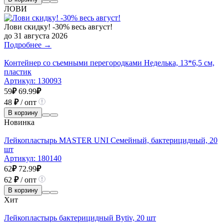
ЛОВИ
Лови скидку! -30% весь август!
до 31 августа 2026
Подробнее →
Контейнер со съемными перегородками Неделька, 13*6,5 см,
пластик
Артикул:
130093
59
₽
69.99
₽
48
₽
/ опт
В корзину
Новинка
Лейкопластырь MASTER UNI Семейный, бактерицидный, 20
шт
Артикул:
180140
62
₽
72.99
₽
62
₽
/ опт
В корзину
Хит
Лейкопластырь бактерицидный Bytiv, 20 шт