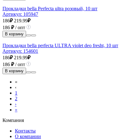
Прокладки bella Perfecta ultra розовый, 10 шт
Артикул:
105947
186
₽
219.99
₽
186
₽
/ опт
В корзину
Прокладки bella perfecta ULTRA violet deo fresht, 10 шт
Артикул:
154601
186
₽
219.99
₽
186
₽
/ опт
В корзину
«
‹
1
2
›
»
Компания
Контакты
О компании