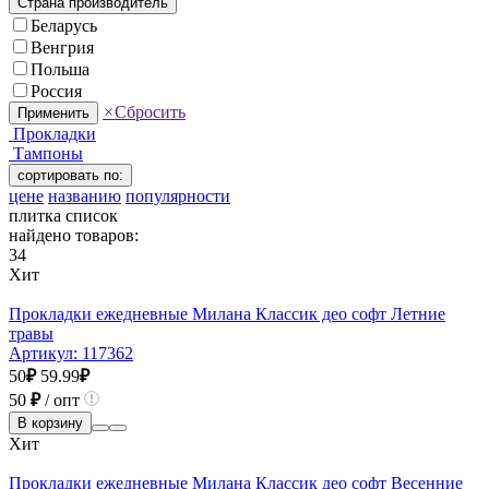
Страна производитель
Беларусь
Венгрия
Польша
Россия
×
Сбросить
Применить
Прокладки
Тампоны
сортировать по:
цене
названию
популярности
плитка
список
найдено товаров:
34
Хит
Прокладки ежедневные Милана Классик део софт Летние
травы
Артикул:
117362
50
₽
59.99
₽
50
₽
/ опт
В корзину
Хит
Прокладки ежедневные Милана Классик део софт Весенние