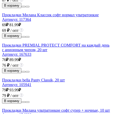
67
₽
/ опт
В корзину
Прокладки Милана Классик софт нормал ультратонкие
Артикул:
117364
69
₽
81.99
₽
69
₽
/ опт
В корзину
Прокладки PREMIAL PROTECT COMFORT на каждый день
с анионным чипом, 20 шт
Артикул:
167633
76
₽
89.99
₽
76
₽
/ опт
В корзину
Прокладки bella Panty Classik, 20 шт
Артикул:
105941
79
₽
93.99
₽
79
₽
/ опт
В корзину
Прокладки Милана ультратонкие софт супер + ночные, 10 шт