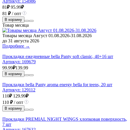
Артикул:
154986
81
₽
95.99
₽
81
₽
/ опт
В корзину
Товар месяца
Товары месяца Август 01.08.2026-31.08.2026
до 31 августа 2026
Подробнее →
Прокладки ежедневные bella Panty soft classic, 40+16 шт
Артикул:
169679
99.99
₽
139.99
В корзину
Прокладки bella Panty aroma energy bella for teens, 20 шт
Артикул:
129112
110
₽
129.99
₽
110
₽
/ опт
В корзину
Прокладки PREMIAL NIGHT WINGS хлопковая поверхность,
7 шт
Артикул:
167632