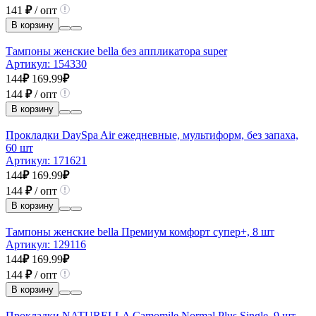
141
₽
/ опт
В корзину
Тампоны женские bella без аппликатора super
Артикул:
154330
144
₽
169.99
₽
144
₽
/ опт
В корзину
Прокладки DaySpa Air ежедневные, мультиформ, без запаха,
60 шт
Артикул:
171621
144
₽
169.99
₽
144
₽
/ опт
В корзину
Тампоны женские bella Премиум комфорт супер+, 8 шт
Артикул:
129116
144
₽
169.99
₽
144
₽
/ опт
В корзину
Прокладки NATURELLA Camomile Normal Plus Single, 9 шт