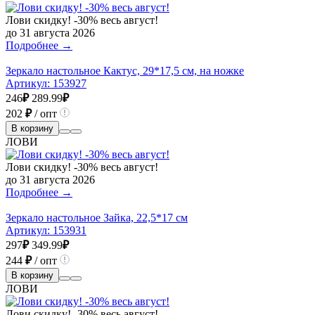
Лови скидку! -30% весь август!
до 31 августа 2026
Подробнее →
Зеркало настольное Кактус, 29*17,5 см, на ножке
Артикул:
153927
246
₽
289.99
₽
202
₽
/ опт
В корзину
ЛОВИ
Лови скидку! -30% весь август!
до 31 августа 2026
Подробнее →
Зеркало настольное Зайка, 22,5*17 см
Артикул:
153931
297
₽
349.99
₽
244
₽
/ опт
В корзину
ЛОВИ
Лови скидку! -30% весь август!