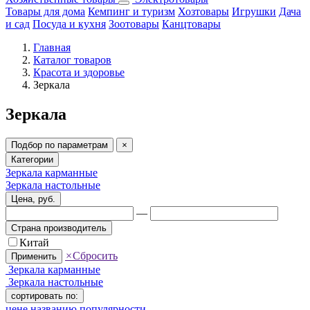
Товары для дома
Кемпинг и туризм
Хозтовары
Игрушки
Дача
и сад
Посуда и кухня
Зоотовары
Канцтовары
Главная
Каталог товаров
Красота и здоровье
Зеркала
Зеркала
Подбор по параметрам
×
Категории
Зеркала карманные
Зеркала настольные
Цена, руб.
—
Страна производитель
Китай
×
Сбросить
Применить
Зеркала карманные
Зеркала настольные
сортировать по:
цене
названию
популярности