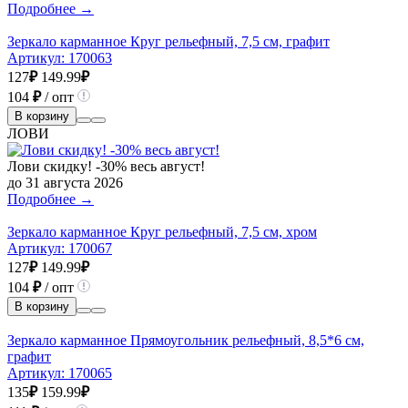
Подробнее →
Зеркало карманное Круг рельефный, 7,5 см, графит
Артикул:
170063
127
₽
149.99
₽
104
₽
/ опт
В корзину
ЛОВИ
Лови скидку! -30% весь август!
до 31 августа 2026
Подробнее →
Зеркало карманное Круг рельефный, 7,5 см, хром
Артикул:
170067
127
₽
149.99
₽
104
₽
/ опт
В корзину
Зеркало карманное Прямоугольник рельефный, 8,5*6 см,
графит
Артикул:
170065
135
₽
159.99
₽