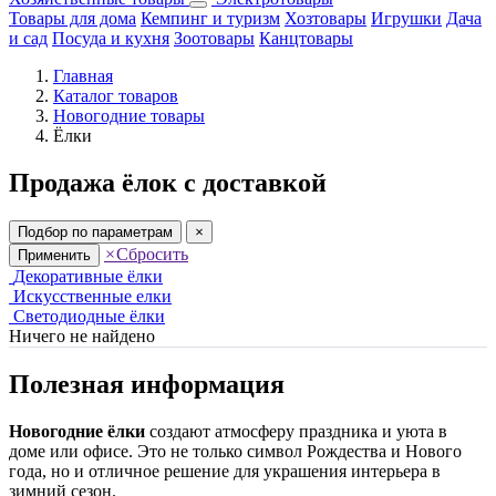
Товары для дома
Кемпинг и туризм
Хозтовары
Игрушки
Дача
и сад
Посуда и кухня
Зоотовары
Канцтовары
Главная
Каталог товаров
Новогодние товары
Ёлки
Продажа ёлок с доставкой
Подбор по параметрам
×
×
Сбросить
Применить
Декоративные ёлки
Искусственные елки
Светодиодные ёлки
Ничего не найдено
Полезная информация
Новогодние ёлки
создают атмосферу праздника и уюта в
доме или офисе. Это не только символ Рождества и Нового
года, но и отличное решение для украшения интерьера в
зимний сезон.