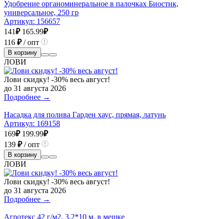
Удобрение органоминеральное в палочках Биостик,
универсальное, 250 гр
Артикул:
156657
141
₽
165.99
₽
116
₽
/ опт
В корзину
ЛОВИ
Лови скидку! -30% весь август!
до 31 августа 2026
Подробнее →
Насадка для полива Гарден хаус, прямая, латунь
Артикул:
169158
169
₽
199.99
₽
139
₽
/ опт
В корзину
ЛОВИ
Лови скидку! -30% весь август!
до 31 августа 2026
Подробнее →
Агротекс 42 г/м2, 3,2*10 м, в мешке