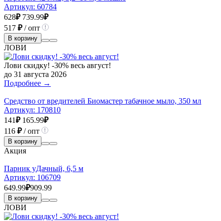
Артикул:
60784
628
₽
739.99
₽
517
₽
/ опт
В корзину
ЛОВИ
Лови скидку! -30% весь август!
до 31 августа 2026
Подробнее →
Средство от вредителей Биомастер табачное мыло, 350 мл
Артикул:
170810
141
₽
165.99
₽
116
₽
/ опт
В корзину
Акция
Парник уДачный, 6,5 м
Артикул:
106709
649.99
₽
909.99
В корзину
ЛОВИ