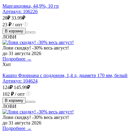
Марганцовка, 44,9%, 10 гр
Артикул:
106226
28
₽
33.99
₽
23
₽
/ опт
В корзину
ЛОВИ
Лови скидку! -30% весь август!
до 31 августа 2026
Подробнее →
Хит
Кашпо Флориана с поддоном, 1,4 л, диаметр 170 мм, белый
Артикул:
104624
124
₽
145.99
₽
102
₽
/ опт
В корзину
ЛОВИ
Лови скидку! -30% весь август!
до 31 августа 2026
Подробнее →