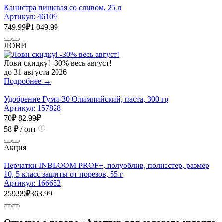
Канистра пищевая со сливом, 25 л
Артикул:
46109
749.99
₽
1 049.99
ЛОВИ
Лови скидку! -30% весь август!
до 31 августа 2026
Подробнее →
Удобрение Гуми-30 Олимпийский, паста, 300 гр
Артикул:
157828
70
₽
82.99
₽
58
₽
/ опт
Акция
Перчатки INBLOOM PROF+, полуоблив, полиэстер, размер
10, 5 класс защиты от порезов, 55 г
Артикул:
166652
259.99
₽
363.99