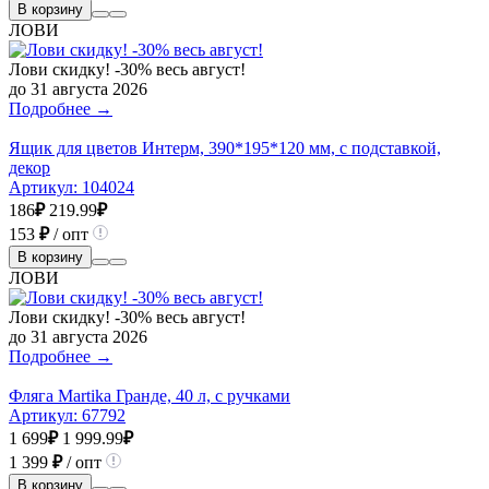
В корзину
ЛОВИ
Лови скидку! -30% весь август!
до 31 августа 2026
Подробнее →
Ящик для цветов Интерм, 390*195*120 мм, с подставкой,
декор
Артикул:
104024
186
₽
219.99
₽
153
₽
/ опт
В корзину
ЛОВИ
Лови скидку! -30% весь август!
до 31 августа 2026
Подробнее →
Фляга Martika Гранде, 40 л, с ручками
Артикул:
67792
1 699
₽
1 999.99
₽
1 399
₽
/ опт
В корзину