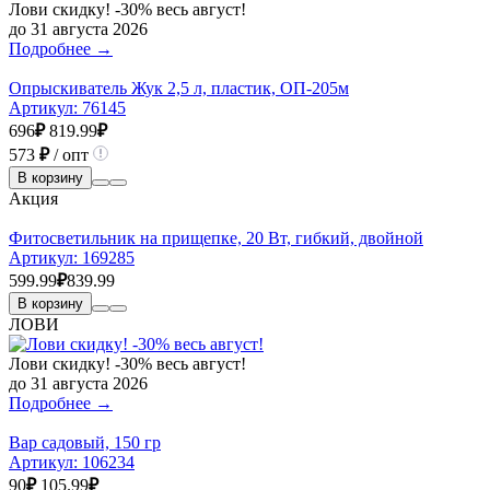
Лови скидку! -30% весь август!
до 31 августа 2026
Подробнее →
Опрыскиватель Жук 2,5 л, пластик, ОП-205м
Артикул:
76145
696
₽
819.99
₽
573
₽
/ опт
В корзину
Акция
Фитосветильник на прищепке, 20 Вт, гибкий, двойной
Артикул:
169285
599.99
₽
839.99
В корзину
ЛОВИ
Лови скидку! -30% весь август!
до 31 августа 2026
Подробнее →
Вар садовый, 150 гр
Артикул:
106234
90
₽
105.99
₽