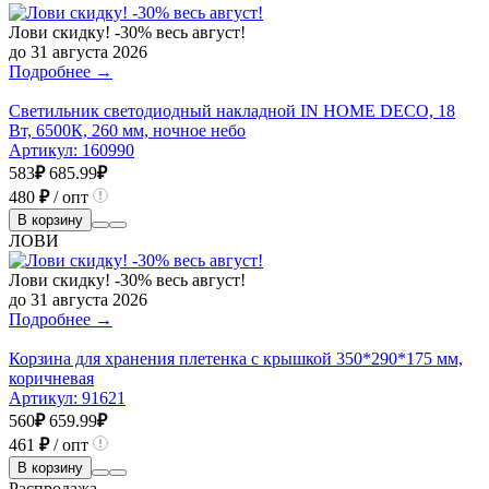
Лови скидку! -30% весь август!
до 31 августа 2026
Подробнее →
Светильник светодиодный накладной IN HOME DECO, 18
Вт, 6500К, 260 мм, ночное небо
Артикул:
160990
583
₽
685.99
₽
480
₽
/ опт
В корзину
ЛОВИ
Лови скидку! -30% весь август!
до 31 августа 2026
Подробнее →
Корзина для хранения плетенка с крышкой 350*290*175 мм,
коричневая
Артикул:
91621
560
₽
659.99
₽
461
₽
/ опт
В корзину
Распродажа