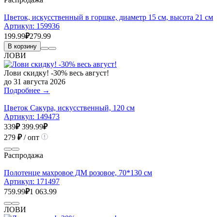
Цветок, искусственный в горшке, диаметр 15 см, высота 21 см
Артикул:
159936
199.99
₽
279.99
В корзину
ЛОВИ
Лови скидку! -30% весь август!
до 31 августа 2026
Подробнее →
Цветок Сакура, искусственный, 120 см
Артикул:
149473
339
₽
399.99
₽
279
₽
/ опт
Распродажа
Полотенце махровое ДМ розовое, 70*130 см
Артикул:
171497
759.99
₽
1 063.99
ЛОВИ