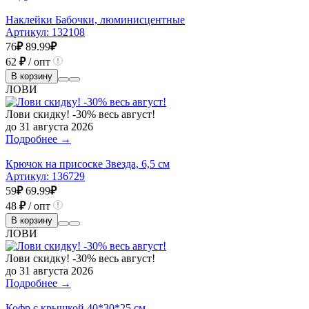
Наклейки Бабочки, люминисцентные
Артикул:
132108
76
₽
89.99
₽
62
₽
/ опт
В корзину
ЛОВИ
Лови скидку! -30% весь август!
до 31 августа 2026
Подробнее →
Крючок на присоске Звезда, 6,5 см
Артикул:
136729
59
₽
69.99
₽
48
₽
/ опт
В корзину
ЛОВИ
Лови скидку! -30% весь август!
до 31 августа 2026
Подробнее →
Кофр с крышкой 40*30*25 см