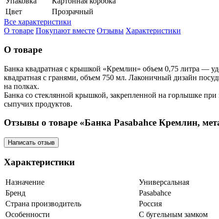
Упаковка
Картонная коробка
Цвет
Прозрачный
Все характеристики
О товаре
Покупают вместе
Отзывы
Характеристики
О товаре
Банка квадратная с крышкой «Кремлин» объем 0,75 литра — уд
квадратная с гранями, объем 750 мл. Лаконичный дизайн посуд
на полках.
Банка со стеклянной крышкой, закрепленной на горлышке при 
сыпучих продуктов.
Отзывы о товаре «Банка Pasabahce Кремлин, мет
Написать отзыв
Характеристики
Назначение
Универсальная
Бренд
Pasabahce
Страна производитель
Россия
Особенности
С бугельным замком