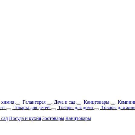
 химия
Галантерея
Дача и сад
Канцтовары
Кемпинг
онт
Товары для детей
Товары для дома
Товары для жив
 сад
Посуда и кухня
Зоотовары
Канцтовары