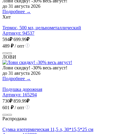
Лови скидку! -30% весь август!
до 31 августа 2026
Подробнее →
Хит
Термос, 500 мл, цельнометаллический
Артикул:
94537
594
₽
699.99
₽
489
₽
/ опт
ЛОВИ
Лови скидку! -30% весь август!
до 31 августа 2026
Подробнее →
Подушка дорожная
Артикул:
165294
730
₽
859.99
₽
601
₽
/ опт
Распродажа
Сумка изотермическая 11,5 л, 30*15,5*25 см