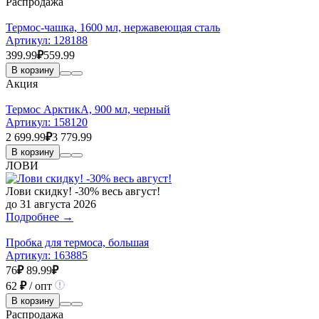
Распродажа
Термос-чашка, 1600 мл, нержавеющая сталь
Артикул:
128188
399.99
₽
559.99
В корзину
Акция
Термос АрктикА, 900 мл, черный
Артикул:
158120
2 699.99
₽
3 779.99
В корзину
ЛОВИ
Лови скидку! -30% весь август!
до 31 августа 2026
Подробнее →
Пробка для термоса, большая
Артикул:
163885
76
₽
89.99
₽
62
₽
/ опт
В корзину
Распродажа