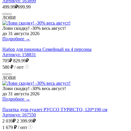
Артикул:
163899
499.99
₽
699.99
ЛОВИ
Лови скидку! -30% весь август!
до 31 августа 2026
Подробнее →
Набор для пикника Семейный на 4 персоны
Артикул:
158831
705
₽
829.99
₽
580
₽
/ опт
ЛОВИ
Лови скидку! -30% весь август!
до 31 августа 2026
Подробнее →
Палатка душ-туалет РУССО ТУРИСТО, 120*190 см
Артикул:
167550
2 039
₽
2 399.99
₽
1 679
₽
/ опт