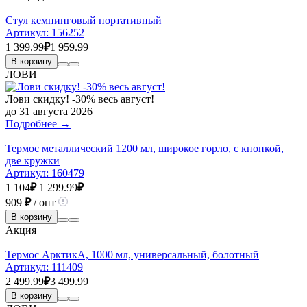
Стул кемпинговый портативный
Артикул:
156252
1 399.99
₽
1 959.99
В корзину
ЛОВИ
Лови скидку! -30% весь август!
до 31 августа 2026
Подробнее →
Термос металлический 1200 мл, широкое горло, с кнопкой,
две кружки
Артикул:
160479
1 104
₽
1 299.99
₽
909
₽
/ опт
В корзину
Акция
Термос АрктикА, 1000 мл, универсальный, болотный
Артикул:
111409
2 499.99
₽
3 499.99
В корзину