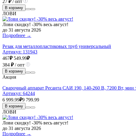
27
₽
/ опт
В корзину
ЛОВИ
Лови скидку! -30% весь август!
до 31 августа 2026
Подробнее →
Резак для металлопластиковых труб универсальный
Артикул:
131943
467
₽
549.99
₽
384
₽
/ опт
В корзину
Акция
Сварочный аппарат Ресанта САИ 190, 140-260 В, 7200 Вт, мин т
Артикул:
64244
6 999.99
₽
9 799.99
В корзину
ЛОВИ
Лови скидку! -30% весь август!
до 31 августа 2026
Подробнее →