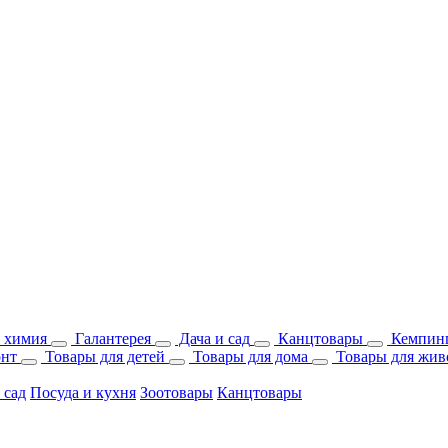
 химия
Галантерея
Дача и сад
Канцтовары
Кемпинг
онт
Товары для детей
Товары для дома
Товары для жив
 сад
Посуда и кухня
Зоотовары
Канцтовары