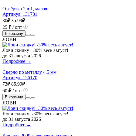
Отвёртка 2 в 1, малая
Артикул:
131781
30
₽
35.99
₽
25
₽
/ опт
В корзину
ЛОВИ
Лови скидку! -30% весь август!
до 31 августа 2026
Подробнее →
Сверло по металлу 4,5 мм
Артикул:
156170
73
₽
85.99
₽
60
₽
/ опт
В корзину
ЛОВИ
Лови скидку! -30% весь август!
до 31 августа 2026
Подробнее →
Кувалда 2000 г, деревянная ручка