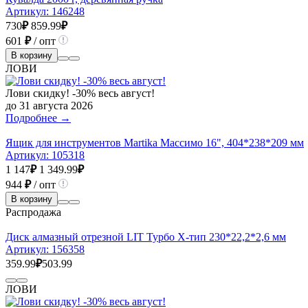
Артикул:
146248
730
₽
859.99
₽
601
₽
/ опт
В корзину
ЛОВИ
Лови скидку! -30% весь август!
до 31 августа 2026
Подробнее →
Ящик для инструментов Martika Массимо 16", 404*238*209 мм
Артикул:
105318
1 147
₽
1 349.99
₽
944
₽
/ опт
В корзину
Распродажа
Диск алмазный отрезной LIT Турбо Х-тип 230*22,2*2,6 мм
Артикул:
156358
359.99
₽
503.99
ЛОВИ