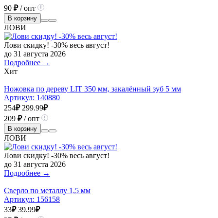
90
₽
/ опт
В корзину
ЛОВИ
Лови скидку! -30% весь август!
до 31 августа 2026
Подробнее →
Хит
Ножовка по дереву LIT 350 мм, закалённый зуб 5 мм
Артикул:
140880
254
₽
299.99
₽
209
₽
/ опт
В корзину
ЛОВИ
Лови скидку! -30% весь август!
до 31 августа 2026
Подробнее →
Сверло по металлу 1,5 мм
Артикул:
156158
33
₽
39.99
₽