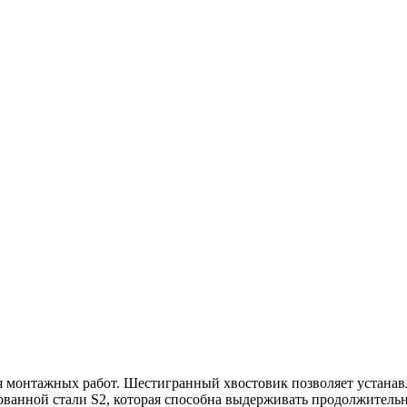
я монтажных работ. Шестигранный хвостовик позволяет устанавл
рованной стали S2, которая способна выдерживать продолжител