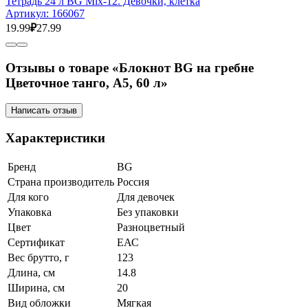
Тетрадь 24 л BG Mix-12. Девочки, клетка
Артикул:
166067
19.99
₽
27.99
Отзывы о товаре «Блокнот BG на гребне
Цветочное танго, А5, 60 л»
Написать отзыв
Характеристики
Бренд
BG
Страна производитель
Россия
Для кого
Для девочек
Упаковка
Без упаковки
Цвет
Разноцветный
Сертификат
ЕАС
Вес брутто, г
123
Длина, см
14.8
Ширина, см
20
Вид обложки
Мягкая