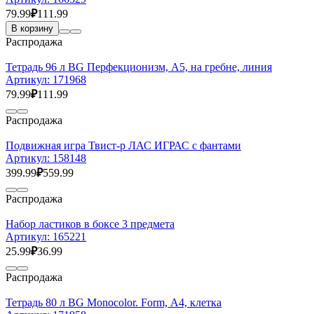
79.99
₽
111.99
В корзину
Распродажа
Тетрадь 96 л BG Перфекционизм, А5, на гребне, линия
Артикул:
171968
79.99
₽
111.99
Распродажа
Подвижная игра Твист-р ЛАС ИГРАС с фантами
Артикул:
158148
399.99
₽
559.99
Распродажа
Набор ластиков в боксе 3 предмета
Артикул:
165221
25.99
₽
36.99
Распродажа
Тетрадь 80 л BG Monocolor. Form, А4, клетка