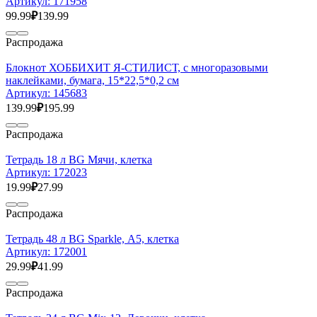
Артикул:
171958
99.99
₽
139.99
Распродажа
Блокнот ХОББИХИТ Я-СТИЛИСТ, с многоразовыми
наклейками, бумага, 15*22,5*0,2 см
Артикул:
145683
139.99
₽
195.99
Распродажа
Тетрадь 18 л BG Мячи, клетка
Артикул:
172023
19.99
₽
27.99
Распродажа
Тетрадь 48 л BG Sparkle, А5, клетка
Артикул:
172001
29.99
₽
41.99
Распродажа