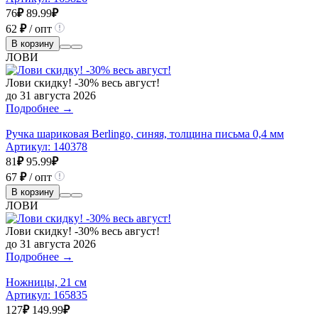
76
₽
89.99
₽
62
₽
/ опт
В корзину
ЛОВИ
Лови скидку! -30% весь август!
до 31 августа 2026
Подробнее →
Ручка шариковая Berlingo, синяя, толщина письма 0,4 мм
Артикул:
140378
81
₽
95.99
₽
67
₽
/ опт
В корзину
ЛОВИ
Лови скидку! -30% весь август!
до 31 августа 2026
Подробнее →
Ножницы, 21 см
Артикул:
165835
127
₽
149.99
₽