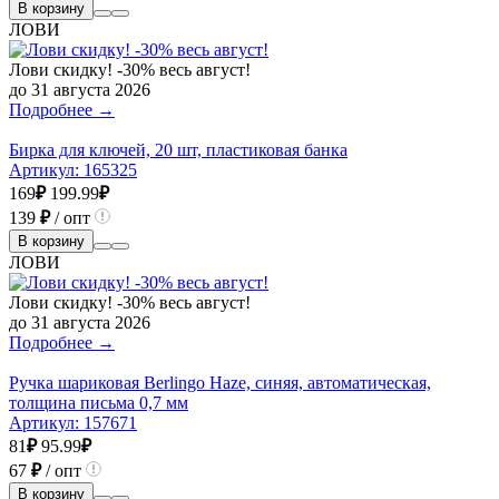
В корзину
ЛОВИ
Лови скидку! -30% весь август!
до 31 августа 2026
Подробнее →
Бирка для ключей, 20 шт, пластиковая банка
Артикул:
165325
169
₽
199.99
₽
139
₽
/ опт
В корзину
ЛОВИ
Лови скидку! -30% весь август!
до 31 августа 2026
Подробнее →
Ручка шариковая Berlingo Haze, синяя, автоматическая,
толщина письма 0,7 мм
Артикул:
157671
81
₽
95.99
₽
67
₽
/ опт
В корзину