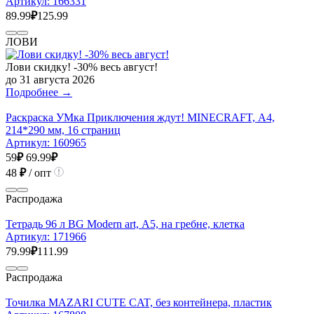
Артикул:
166331
89.99
₽
125.99
ЛОВИ
Лови скидку! -30% весь август!
до 31 августа 2026
Подробнее →
Раскраска УМка Приключения ждут! MINECRAFT, А4,
214*290 мм, 16 страниц
Артикул:
160965
59
₽
69.99
₽
48
₽
/ опт
Распродажа
Тетрадь 96 л BG Modern art, А5, на гребне, клетка
Артикул:
171966
79.99
₽
111.99
Распродажа
Точилка MAZARI CUTE CAT, без контейнера, пластик