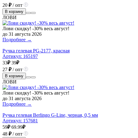
20
₽
/ опт
В корзину
ЛОВИ
Лови скидку! -30% весь август!
до 31 августа 2026
Подробнее →
Ручка гелевая PG-2177, красная
Артикул:
165197
33
₽
39
₽
27
₽
/ опт
В корзину
ЛОВИ
Лови скидку! -30% весь август!
до 31 августа 2026
Подробнее →
Ручка гелевая Berlingo G-Line, черная, 0,5 мм
Артикул:
157681
59
₽
69.99
₽
48
₽
/ опт