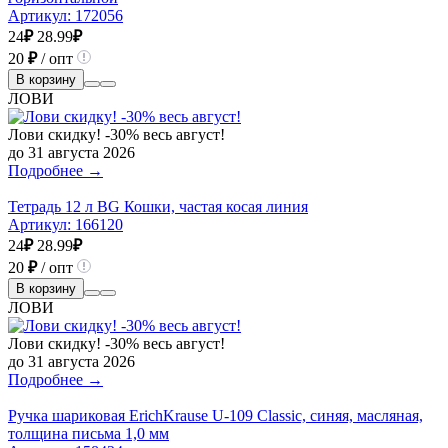
Артикул:
172056
24
₽
28.99
₽
20
₽
/ опт
В корзину
ЛОВИ
Лови скидку! -30% весь август!
до 31 августа 2026
Подробнее →
Тетрадь 12 л BG Кошки, частая косая линия
Артикул:
166120
24
₽
28.99
₽
20
₽
/ опт
В корзину
ЛОВИ
Лови скидку! -30% весь август!
до 31 августа 2026
Подробнее →
Ручка шариковая ErichKrause U-109 Classic, синяя, масляная,
толщина письма 1,0 мм