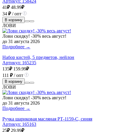
Артикул:
158424
41
₽
48.99
₽
34
₽
/ опт
В корзину
ЛОВИ
Лови скидку! -30% весь август!
до 31 августа 2026
Подробнее →
Набор кистей, 5 предметов, нейлон
Артикул:
165235
135
₽
159.99
₽
111
₽
/ опт
В корзину
ЛОВИ
Лови скидку! -30% весь август!
до 31 августа 2026
Подробнее →
Ручка шариковая масляная РТ-1159-С, синяя
Артикул:
165163
25
₽
29.99
₽