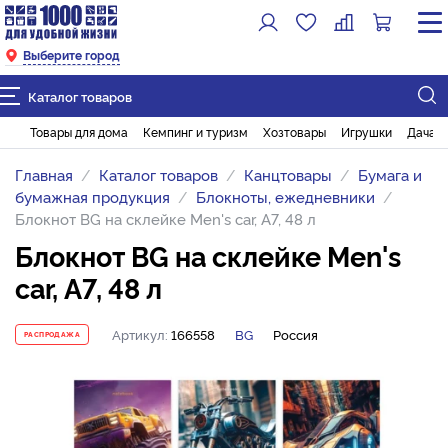
Выберите город
Каталог товаров
Товары для дома
Кемпинг и туризм
Хозтовары
Игрушки
Дача и
Главная
Каталог товаров
Канцтовары
Бумага и
бумажная продукция
Блокноты, ежедневники
Блокнот BG на склейке Men's car, А7, 48 л
Блокнот BG на склейке Men's
car, А7, 48 л
Артикул:
166558
BG
Россия
РАСПРОДАЖА