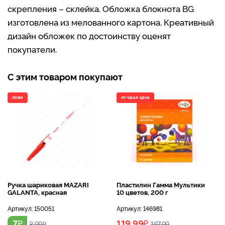
скрепления – склейка. Обложка блокнота BG
изготовлена из мелованного картона. Креативный
дизайн обложек по достоинству оценят
покупатели.
С этим товаром покупают
ЛОВИ
ЛУЧШАЯ ЦЕНА
Ручка шариковая MAZARI
Пластилин Гамма Мультики
GALANTA, красная
10 цветов, 200 г
Артикул:
150051
Артикул:
146981
₽
₽
7
119.99
8.99
₽
167.99