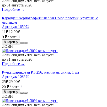
Лови скидку! -30% весь август!
до 31 августа 2026
Подробнее →
Карандаш чернографитный Star Color, пластик, круглый, с
ластиком
Артикул:
165074
11
₽
12.99
₽
9
₽
/ опт
В корзину
ЛОВИ
Лови скидку! -30% весь август!
до 31 августа 2026
Подробнее →
Ручка шариковая PT-256, масляная, синяя, 1 шт
Артикул:
108579
25
₽
29.99
₽
20
₽
/ опт
В корзину
ЛОВИ
Лови скидку! -30% весь август!