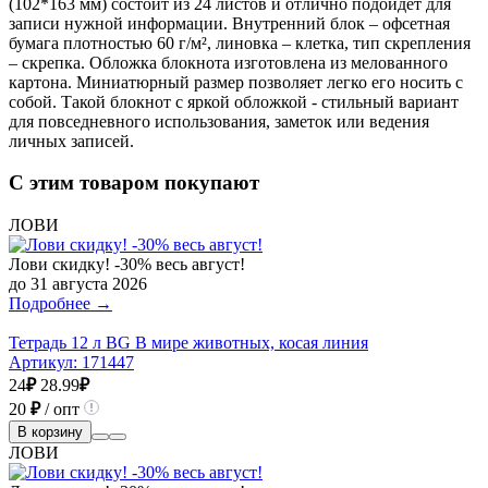
(102*163 мм) состоит из 24 листов и отлично подойдет для
записи нужной информации. Внутренний блок – офсетная
бумага плотностью 60 г/м², линовка – клетка, тип скрепления
– скрепка. Обложка блокнота изготовлена из мелованного
картона. Миниатюрный размер позволяет легко его носить с
собой. Такой блокнот с яркой обложкой - стильный вариант
для повседневного использования, заметок или ведения
личных записей.
С этим товаром покупают
ЛОВИ
Лови скидку! -30% весь август!
до 31 августа 2026
Подробнее →
Тетрадь 12 л BG В мире животных, косая линия
Артикул:
171447
24
₽
28.99
₽
20
₽
/ опт
В корзину
ЛОВИ