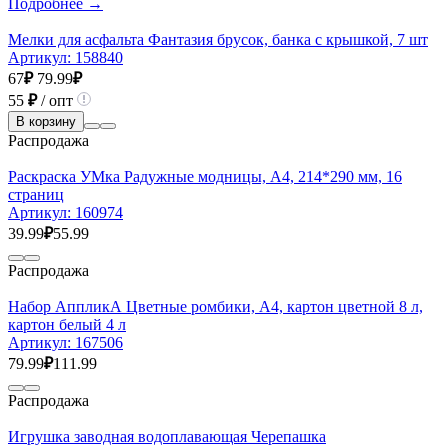
Подробнее →
Мелки для асфальта Фантазия брусок, банка с крышкой, 7 шт
Артикул:
158840
67
₽
79.99
₽
55
₽
/ опт
В корзину
Распродажа
Раскраска УМка Радужные модницы, А4, 214*290 мм, 16
страниц
Артикул:
160974
39.99
₽
55.99
Распродажа
Набор АппликА Цветные ромбики, А4, картон цветной 8 л,
картон белый 4 л
Артикул:
167506
79.99
₽
111.99
Распродажа
Игрушка заводная водоплавающая Черепашка