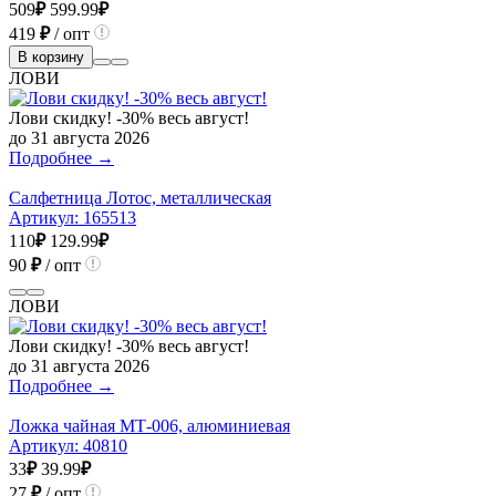
509
₽
599.99
₽
419
₽
/ опт
В корзину
ЛОВИ
Лови скидку! -30% весь август!
до 31 августа 2026
Подробнее →
Салфетница Лотос, металлическая
Артикул:
165513
110
₽
129.99
₽
90
₽
/ опт
ЛОВИ
Лови скидку! -30% весь август!
до 31 августа 2026
Подробнее →
Ложка чайная МТ-006, алюминиевая
Артикул:
40810
33
₽
39.99
₽
27
₽
/ опт