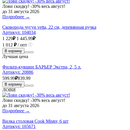
Лови скидку! -30% весь август!
до 31 августа 2026
Подробнее →
Сковорода чугун vetta, 22 см, деревянная ручка
Артикул:
104034
1 229
₽
1 445.99
₽
1 012
₽
/ опт
В корзину
Лучшая цена
Фильтр-кувшин БАРЬЕР Экстра, 2, 5 л.
Артикул:
20886
599.99
₽
839.99
В корзину
ЛОВИ
Лови скидку! -30% весь август!
до 31 августа 2026
Подробнее →
Вилка столовая Cook Mister, 6 шт
Артикул:
165671