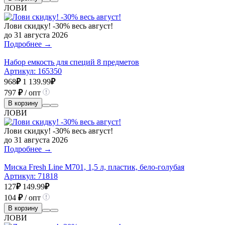
ЛОВИ
Лови скидку! -30% весь август!
до 31 августа 2026
Подробнее →
Набор емкость для специй 8 предметов
Артикул:
165350
968
₽
1 139.99
₽
797
₽
/ опт
В корзину
ЛОВИ
Лови скидку! -30% весь август!
до 31 августа 2026
Подробнее →
Миска Fresh Line М701, 1,5 л, пластик, бело-голубая
Артикул:
71818
127
₽
149.99
₽
104
₽
/ опт
В корзину
ЛОВИ