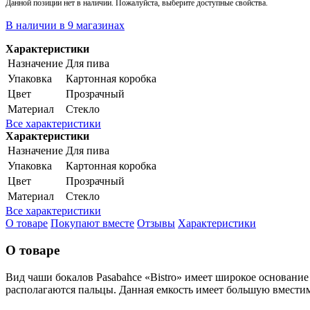
Данной позиции нет в наличии. Пожалуйста, выберите доступные свойства.
В наличии в 9 магазинах
Характеристики
Назначение
Для пива
Упаковка
Картонная коробка
Цвет
Прозрачный
Материал
Стекло
Все характеристики
Характеристики
Назначение
Для пива
Упаковка
Картонная коробка
Цвет
Прозрачный
Материал
Стекло
Все характеристики
О товаре
Покупают вместе
Отзывы
Характеристики
О товаре
Вид чаши бокалов Pasabahce «Bistro» имеет широкое основани
располагаются пальцы. Данная емкость имеет большую вместим