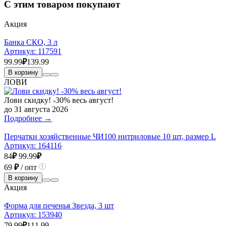
С этим товаром покупают
Акция
Банка СКО, 3 л
Артикул:
117591
99.99
₽
139.99
В корзину
ЛОВИ
Лови скидку! -30% весь август!
до 31 августа 2026
Подробнее →
Перчатки хозяйственные ЧИ100 нитриловые 10 шт, размер L
Артикул:
164116
84
₽
99.99
₽
69
₽
/ опт
В корзину
Акция
Форма для печенья Звезда, 3 шт
Артикул:
153940
79.99
₽
111.99