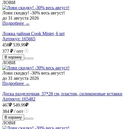
ЛОВИ
Лови скидку! -30% весь август!
до 31 августа 2026
Подробнее →
Ложка чайная Cook Mister, 6 шт
Артикул:
165665
458
₽
539.99
₽
377
₽
/ опт
В корзину
ЛОВИ
Лови скидку! -30% весь август!
до 31 августа 2026
Подробнее →
Доска разделочная, 37*28 см, пластик, силиконовые вставки
Артикул:
165482
467
₽
549.99
₽
384
₽
/ опт
В корзину
ЛОВИ