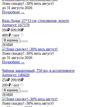
Лови скидку! -30% весь август!
до 31 августа 2026
Подробнее →
Ваза Ладья, 27*13 см, стеклянная, золото
Артикул:
167579
594
₽
699.99
₽
489
₽
/ опт
В корзину
ЛОВИ
Лови скидку! -30% весь август!
до 31 августа 2026
Подробнее →
Чайник заварочный, 750 мл, в ассортименте
Артикул:
149420
254
₽
299.99
₽
209
₽
/ опт
В корзину
ЛОВИ
Лови скидку! -30% весь август!