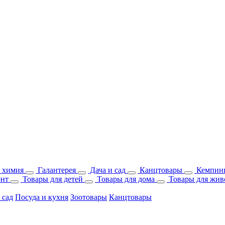
 химия
Галантерея
Дача и сад
Канцтовары
Кемпинг
онт
Товары для детей
Товары для дома
Товары для жив
 сад
Посуда и кухня
Зоотовары
Канцтовары