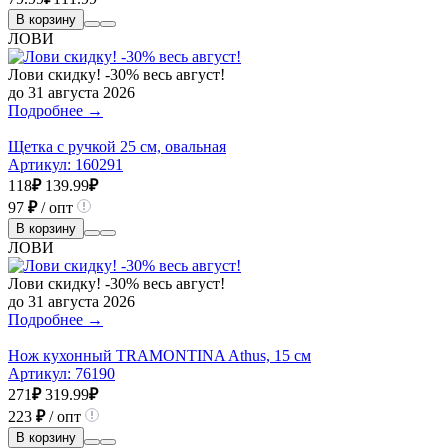
В корзину
ЛОВИ
Лови скидку! -30% весь август!
до 31 августа 2026
Подробнее →
Щетка с ручкой 25 см, овальная
Артикул:
160291
118
₽
139.99
₽
97
₽
/ опт
В корзину
ЛОВИ
Лови скидку! -30% весь август!
до 31 августа 2026
Подробнее →
Нож кухонный TRAMONTINA Athus, 15 см
Артикул:
76190
271
₽
319.99
₽
223
₽
/ опт
В корзину