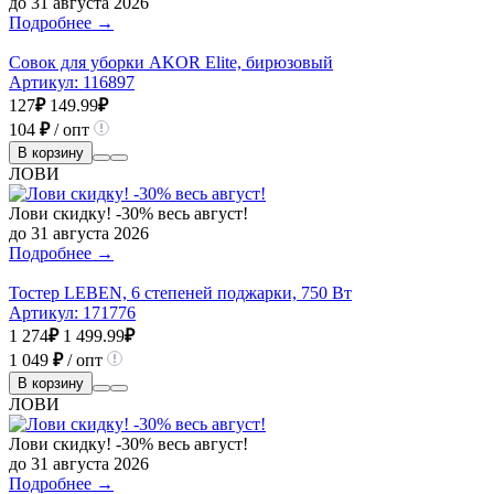
до 31 августа 2026
Подробнее →
Совок для уборки AKOR Elite, бирюзовый
Артикул:
116897
127
₽
149.99
₽
104
₽
/ опт
В корзину
ЛОВИ
Лови скидку! -30% весь август!
до 31 августа 2026
Подробнее →
Тостер LEBEN, 6 степеней поджарки, 750 Вт
Артикул:
171776
1 274
₽
1 499.99
₽
1 049
₽
/ опт
В корзину
ЛОВИ
Лови скидку! -30% весь август!
до 31 августа 2026
Подробнее →