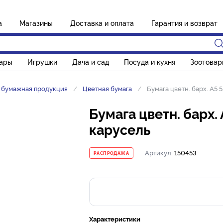
а
Магазины
Доставка и оплата
Гарантия и возврат
вары
Игрушки
Дача и сад
Посуда и кухня
Зоотовар
и бумажная продукция
Цветная бумага
Бумага цветн. барх. А5
Бумага цветн. барх.
карусель
Артикул:
150453
РАСПРОДАЖА
Характеристики