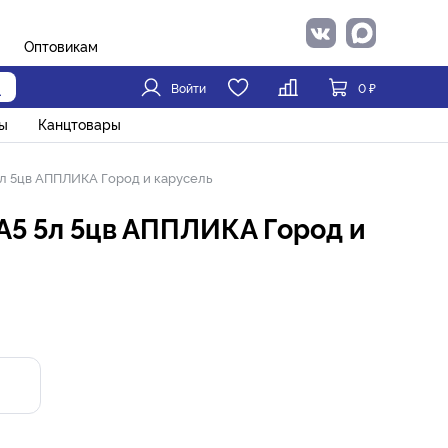
Оптовикам
Войти
0
₽
ы
Канцтовары
 5л 5цв АППЛИКА Город и карусель
 А5 5л 5цв АППЛИКА Город и