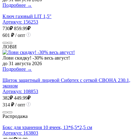
Подробнее →
Ключ газовый LIT 1,5"
Артикул:
156253
730
₽
859.99
₽
601
₽
/ опт
ЛОВИ
Лови скидку! -30% весь август!
до 31 августа 2026
Подробнее →
Щиток защитный лицевой Сибртех с сеткой СВОНА 230.1,
эконом
Артикул:
108853
382
₽
449.99
₽
314
₽
/ опт
Распродажа
Бокс для хранения 10 ячеек, 13*6,5*2,5 см
Артикул:
163803