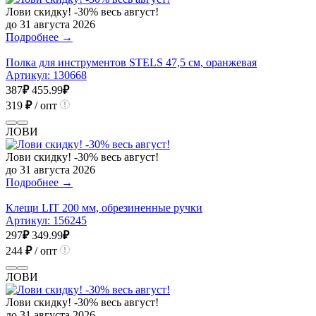
Лови скидку! -30% весь август!
до 31 августа 2026
Подробнее →
Полка для инструментов STELS 47,5 см, оранжевая
Артикул:
130668
387
₽
455.99
₽
319
₽
/ опт
ЛОВИ
Лови скидку! -30% весь август!
до 31 августа 2026
Подробнее →
Клещи LIT 200 мм, обрезиненные ручки
Артикул:
156245
297
₽
349.99
₽
244
₽
/ опт
ЛОВИ
Лови скидку! -30% весь август!
до 31 августа 2026