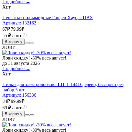
Подробнее →
Хит
Перчатки полиамидные Гарден Хаус, с ПВХ
Артикул:
132162
67
₽
79.99
₽
55
₽
/ опт
В корзину
ЛОВИ
Лови скидку! -30% весь август!
до 31 августа 2026
Подробнее →
Хит
Пилки для электролобзика LIT T-144D дерево, быстрый рез,
набор 5 шт
Артикул:
156336
84
₽
99.99
₽
69
₽
/ опт
В корзину
ЛОВИ
Лови скидку! -30% весь август!