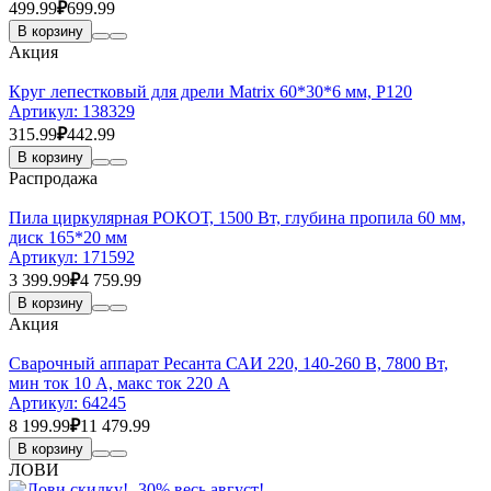
499.99
₽
699.99
В корзину
Акция
Круг лепестковый для дрели Matrix 60*30*6 мм, Р120
Артикул:
138329
315.99
₽
442.99
В корзину
Распродажа
Пила циркулярная РОКОТ, 1500 Вт, глубина пропила 60 мм,
диск 165*20 мм
Артикул:
171592
3 399.99
₽
4 759.99
В корзину
Акция
Сварочный аппарат Ресанта САИ 220, 140-260 В, 7800 Вт,
мин ток 10 А, макс ток 220 А
Артикул:
64245
8 199.99
₽
11 479.99
В корзину
ЛОВИ