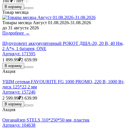
160
₽
/ опт
В корзину
Товар месяца
Товары месяца Август 01.08.2026-31.08.2026
до 31 августа 2026
Подробнее →
Шуруповерт аккумуляторный РОКОТ ДША-20, 20 В, 40 Нм,
2 А*ч, 1 батарея, ONE
Артикул:
171595
1 899.99
₽
2 659.99
В корзину
Акция
УШМ сетевая FAVOURITE FG 1000 PROMO, 220 В, 1000 Вт,
диск 125*22,2 мм
Артикул:
157246
2 599.99
₽
3 639.99
В корзину
Акция
Органайзер STELS 310*250*50 мм, пластик
Артикул:
104638