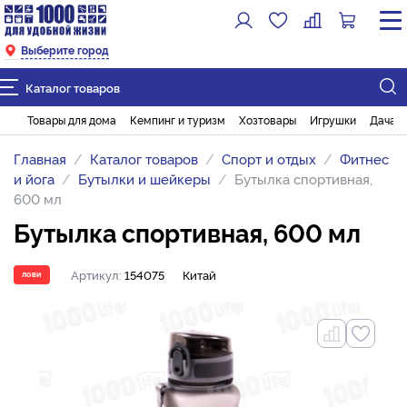
Выберите город
Каталог товаров
Товары для дома
Кемпинг и туризм
Хозтовары
Игрушки
Дача и
Главная
Каталог товаров
Спорт и отдых
Фитнес
и йога
Бутылки и шейкеры
Бутылка спортивная,
600 мл
Бутылка спортивная, 600 мл
Артикул:
154075
Китай
ЛОВИ