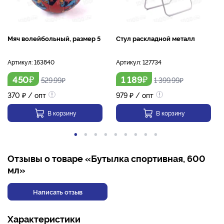
Мяч волейбольный, размер 5
Стул раскладной металл
Артикул:
163840
Артикул:
127734
₽
₽
450
1 189
529.99
₽
1 399.99
₽
370
₽
/ опт
979
₽
/ опт
В корзину
В корзину
Отзывы о товаре «Бутылка спортивная, 600
мл»
Написать отзыв
Характеристики