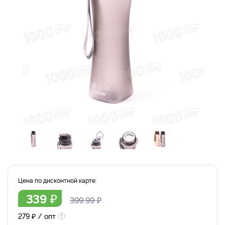
Цена по дисконтной карте:
₽
339
399.99
₽
279
₽
/ опт