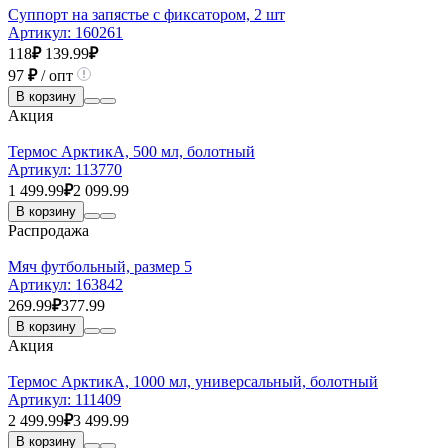
Суппорт на запястье с фиксатором, 2 шт
Артикул:
160261
118
₽
139.99
₽
97
₽
/ опт
В корзину
Акция
Термос АрктикА, 500 мл, болотный
Артикул:
113770
1 499.99
₽
2 099.99
В корзину
Распродажа
Мяч футбольный, размер 5
Артикул:
163842
269.99
₽
377.99
В корзину
Акция
Термос АрктикА, 1000 мл, универсальный, болотный
Артикул:
111409
2 499.99
₽
3 499.99
В корзину