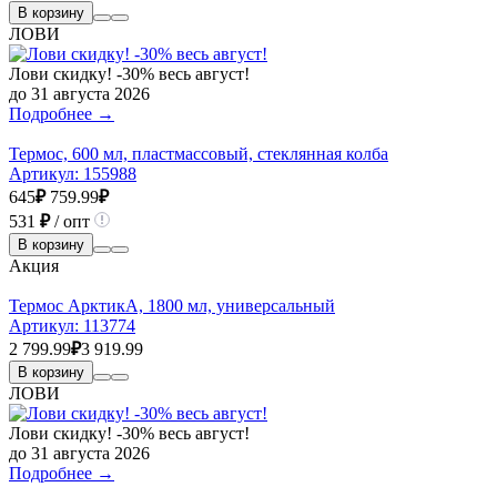
В корзину
ЛОВИ
Лови скидку! -30% весь август!
до 31 августа 2026
Подробнее →
Термос, 600 мл, пластмассовый, стеклянная колба
Артикул:
155988
645
₽
759.99
₽
531
₽
/ опт
В корзину
Акция
Термос АрктикА, 1800 мл, универсальный
Артикул:
113774
2 799.99
₽
3 919.99
В корзину
ЛОВИ
Лови скидку! -30% весь август!
до 31 августа 2026
Подробнее →