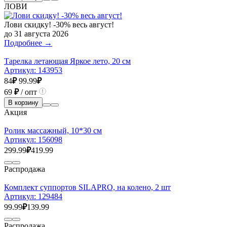
ЛОВИ
Лови скидку! -30% весь август!
до 31 августа 2026
Подробнее →
Тарелка летающая Яркое лето, 20 см
Артикул:
143953
84
₽
99.99
₽
69
₽
/ опт
В корзину
Акция
Ролик массажный, 10*30 см
Артикул:
156098
299.99
₽
419.99
Распродажа
Комплект суппортов SILAPRO, на колено, 2 шт
Артикул:
129484
99.99
₽
139.99
Распродажа