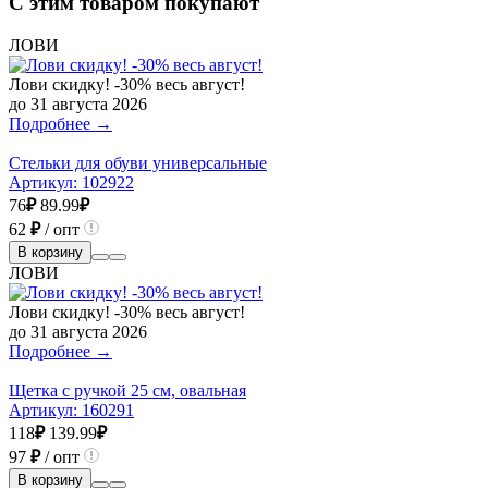
С этим товаром покупают
ЛОВИ
Лови скидку! -30% весь август!
до 31 августа 2026
Подробнее →
Стельки для обуви универсальные
Артикул:
102922
76
₽
89.99
₽
62
₽
/ опт
В корзину
ЛОВИ
Лови скидку! -30% весь август!
до 31 августа 2026
Подробнее →
Щетка с ручкой 25 см, овальная
Артикул:
160291
118
₽
139.99
₽
97
₽
/ опт
В корзину