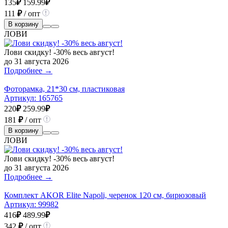
135
₽
159.99
₽
111
₽
/ опт
В корзину
ЛОВИ
Лови скидку! -30% весь август!
до 31 августа 2026
Подробнее →
Фоторамка, 21*30 см, пластиковая
Артикул:
165765
220
₽
259.99
₽
181
₽
/ опт
В корзину
ЛОВИ
Лови скидку! -30% весь август!
до 31 августа 2026
Подробнее →
Комплект AKOR Elite Napoli, черенок 120 см, бирюзовый
Артикул:
99982
416
₽
489.99
₽
342
₽
/ опт