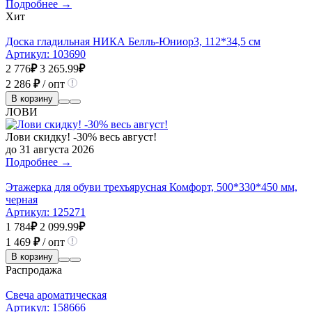
Подробнее →
Хит
Доска гладильная НИКА Белль-Юниор3, 112*34,5 см
Артикул:
103690
2 776
₽
3 265.99
₽
2 286
₽
/ опт
В корзину
ЛОВИ
Лови скидку! -30% весь август!
до 31 августа 2026
Подробнее →
Этажерка для обуви трехъярусная Комфорт, 500*330*450 мм,
черная
Артикул:
125271
1 784
₽
2 099.99
₽
1 469
₽
/ опт
В корзину
Распродажа
Свеча ароматическая
Артикул:
158666