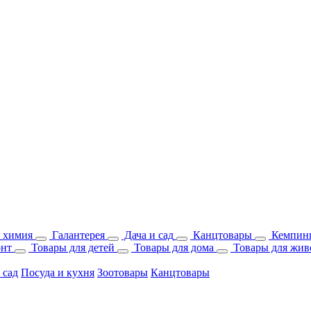
 химия
Галантерея
Дача и сад
Канцтовары
Кемпинг
онт
Товары для детей
Товары для дома
Товары для жив
 сад
Посуда и кухня
Зоотовары
Канцтовары