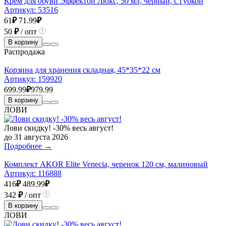
Крем для обуви Эффектон Люкс, 50 мл, черный, с губкой
Артикул:
53516
61
₽
71.99
₽
50
₽
/ опт
В корзину
Распродажа
Корзина для хранения складная, 45*35*22 см
Артикул:
159920
699.99
₽
979.99
В корзину
ЛОВИ
Лови скидку! -30% весь август!
до 31 августа 2026
Подробнее →
Комплект AKOR Elite Venecia, черенок 120 см, малиновый
Артикул:
116888
416
₽
489.99
₽
342
₽
/ опт
В корзину
ЛОВИ