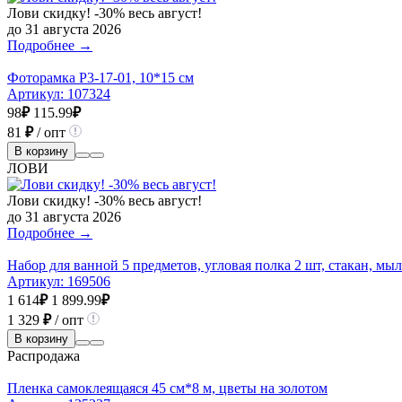
Лови скидку! -30% весь август!
до 31 августа 2026
Подробнее →
Фоторамка Р3-17-01, 10*15 см
Артикул:
107324
98
₽
115.99
₽
81
₽
/ опт
В корзину
ЛОВИ
Лови скидку! -30% весь август!
до 31 августа 2026
Подробнее →
Набор для ванной 5 предметов, угловая полка 2 шт, стакан, мыл
Артикул:
169506
1 614
₽
1 899.99
₽
1 329
₽
/ опт
В корзину
Распродажа
Пленка самоклеящаяся 45 см*8 м, цветы на золотом