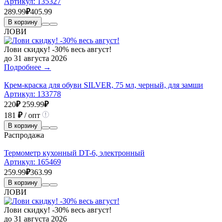
Артикул:
135327
289.99
₽
405.99
В корзину
ЛОВИ
Лови скидку! -30% весь август!
до 31 августа 2026
Подробнее →
Крем-краска для обуви SILVER, 75 мл, черный, для замши
Артикул:
133778
220
₽
259.99
₽
181
₽
/ опт
В корзину
Распродажа
Термометр кухонный DT-6, электронный
Артикул:
165469
259.99
₽
363.99
В корзину
ЛОВИ
Лови скидку! -30% весь август!
до 31 августа 2026