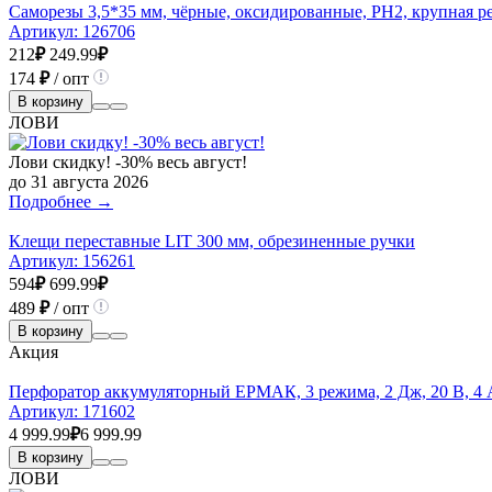
Саморезы 3,5*35 мм, чёрные, оксидированные, РН2, крупная ре
Артикул:
126706
212
₽
249.99
₽
174
₽
/ опт
В корзину
ЛОВИ
Лови скидку! -30% весь август!
до 31 августа 2026
Подробнее →
Клещи переставные LIT 300 мм, обрезиненные ручки
Артикул:
156261
594
₽
699.99
₽
489
₽
/ опт
В корзину
Акция
Перфоратор аккумуляторный ЕРМАК, 3 режима, 2 Дж, 20 В, 4 А
Артикул:
171602
4 999.99
₽
6 999.99
В корзину
ЛОВИ