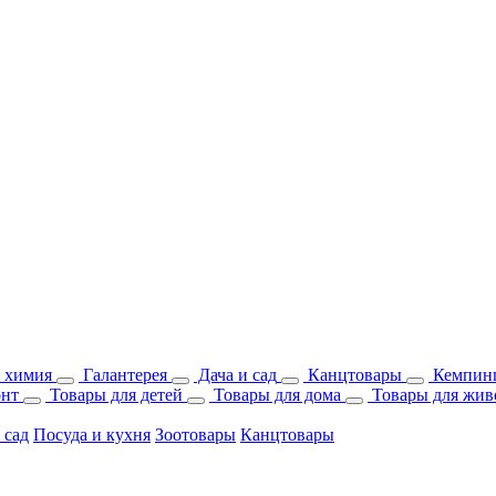
 химия
Галантерея
Дача и сад
Канцтовары
Кемпинг
онт
Товары для детей
Товары для дома
Товары для жив
 сад
Посуда и кухня
Зоотовары
Канцтовары