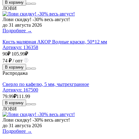
В корзину
ЛОВИ
Лови скидку! -30% весь август!
до 31 августа 2026
Подробнее →
Кисть малярная АКОР Водные краски, 50*12 мм
Артикул:
136358
90
₽
105.99
₽
74
₽
/ опт
В корзину
Распродажа
Сверло по кафелю, 5 мм, чытрехгранное
Артикул:
167500
79.99
₽
111.99
В корзину
ЛОВИ
Лови скидку! -30% весь август!
до 31 августа 2026
Подробнее →