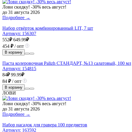
Лови скидку! -30% весь август!
до 31 августа 2026
Подробнее →
Набор отвёрток комбинированный LIT, 7 шт
Артикул:
156307
552
₽
649.99
₽
454
₽
/ опт
В корзину
Паста колеровочная Palizh СТАНДАРТ, №13 салатовый, 100 мл
Артикул:
154815
84
₽
99.99
₽
84
₽
/ опт
В корзину
ЛОВИ
Лови скидку! -30% весь август!
до 31 августа 2026
Подробнее →
Набор насадок для гравера 100 предметов
Артикул:
163592