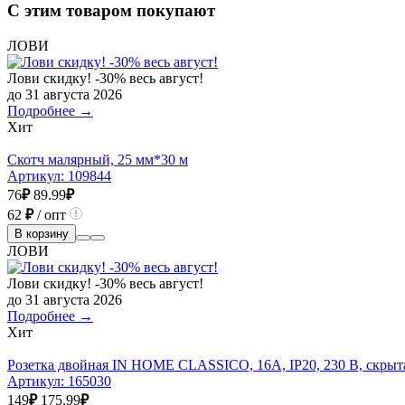
С этим товаром покупают
ЛОВИ
Лови скидку! -30% весь август!
до 31 августа 2026
Подробнее →
Хит
Скотч малярный, 25 мм*30 м
Артикул:
109844
76
₽
89.99
₽
62
₽
/ опт
В корзину
ЛОВИ
Лови скидку! -30% весь август!
до 31 августа 2026
Подробнее →
Хит
Розетка двойная IN HOME CLASSICO, 16А, IР20, 230 В, скрыта
Артикул:
165030
149
₽
175.99
₽