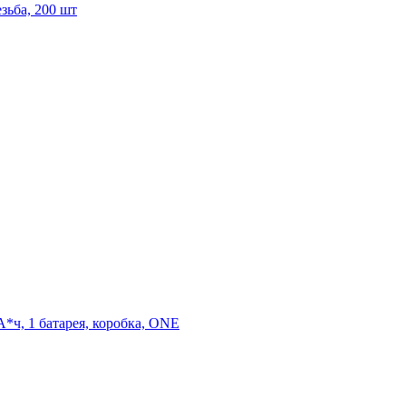
зьба, 200 шт
*ч, 1 батарея, коробка, ONE