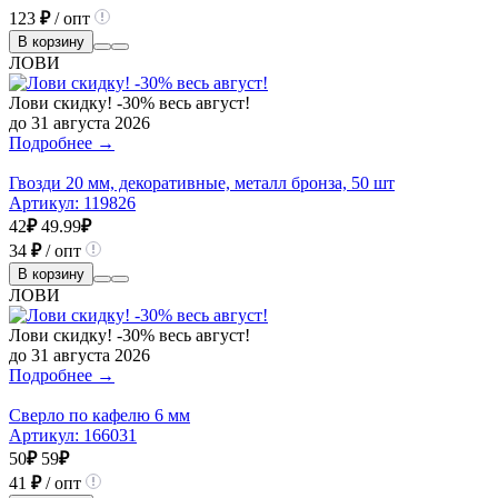
123
₽
/ опт
В корзину
ЛОВИ
Лови скидку! -30% весь август!
до 31 августа 2026
Подробнее →
Гвозди 20 мм, декоративные, металл бронза, 50 шт
Артикул:
119826
42
₽
49.99
₽
34
₽
/ опт
В корзину
ЛОВИ
Лови скидку! -30% весь август!
до 31 августа 2026
Подробнее →
Сверло по кафелю 6 мм
Артикул:
166031
50
₽
59
₽
41
₽
/ опт