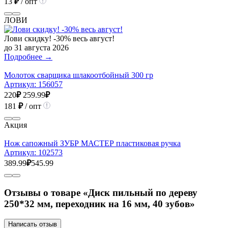
13
₽
/ опт
ЛОВИ
Лови скидку! -30% весь август!
до 31 августа 2026
Подробнее →
Молоток сварщика шлакоотбойный 300 гр
Артикул:
156057
220
₽
259.99
₽
181
₽
/ опт
Акция
Нож сапожный ЗУБР МАСТЕР пластиковая ручка
Артикул:
102573
389.99
₽
545.99
Отзывы о товаре «Диск пильный по дереву
250*32 мм, переходник на 16 мм, 40 зубов»
Написать отзыв