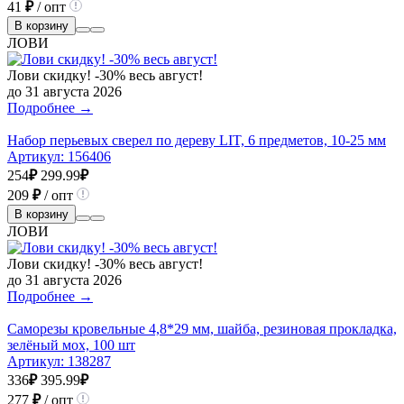
41
₽
/ опт
В корзину
ЛОВИ
Лови скидку! -30% весь август!
до 31 августа 2026
Подробнее →
Набор перьевых сверел по дереву LIT, 6 предметов, 10-25 мм
Артикул:
156406
254
₽
299.99
₽
209
₽
/ опт
В корзину
ЛОВИ
Лови скидку! -30% весь август!
до 31 августа 2026
Подробнее →
Саморезы кровельные 4,8*29 мм, шайба, резиновая прокладка,
зелёный мох, 100 шт
Артикул:
138287
336
₽
395.99
₽
277
₽
/ опт