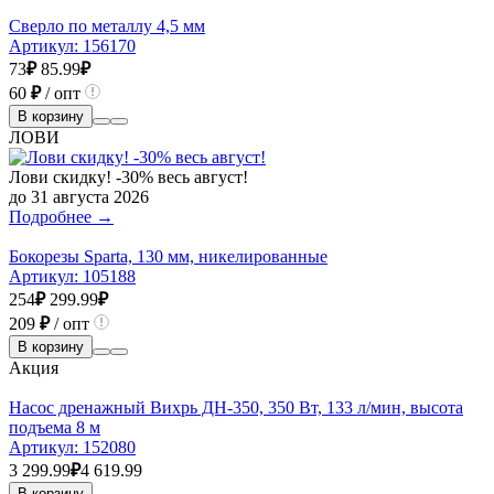
Сверло по металлу 4,5 мм
Артикул:
156170
73
₽
85.99
₽
60
₽
/ опт
В корзину
ЛОВИ
Лови скидку! -30% весь август!
до 31 августа 2026
Подробнее →
Бокорезы Sparta, 130 мм, никелированные
Артикул:
105188
254
₽
299.99
₽
209
₽
/ опт
В корзину
Акция
Насос дренажный Вихрь ДН-350, 350 Вт, 133 л/мин, высота
подъема 8 м
Артикул:
152080
3 299.99
₽
4 619.99
В корзину