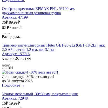
Отвёртка крестовая ЕРМАК PH1, 5*100 мм,
двухкомпонентная резиновая ручка
Артикул:
47199
76
₽
89.99
₽
62
₽
/ опт
Распродажа
Триммер аккумуляторный Huter GET-20-2Li (GET-18-2Li), акк
2.0 А*ч, леска 1,2 мм, вес 3,1 кг
Артикул:
157716
5 479.99
₽
7 671.99
ЛОВИ
Лови скидку! -30% весь август!
до 31 августа 2026
Подробнее →
Уголок мебельный, 30*30 мм, покрытие цинк
Артикул:
72948
16
₽
19.99
₽