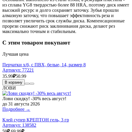
из сплава YG8 твердостью более 88 HRA, поэтому диск имеет
высокий ресурс и долго сохраняет заточку. Зубья прошли
алмазную заточку, что повышает эффективность реза и
позволяет увеличить срок службы диска. Компенсационные
прорези снижают риск заклинивания диска, делают рез
максимально точным и стабильным.
С этим товаром покупают
Лучшая цена
Перчатки х/б, с ПВХ, белые, 14, размер 8
Артикул:
77221
35.99
₽
50.99
В корзину
ЛОВИ
Лови скидку! -30% весь август!
до 31 августа 2026
Подробнее →
Клей супер КРЕПТОН гель, 3 гр
Артикул:
138582
59
₽
69.99
₽