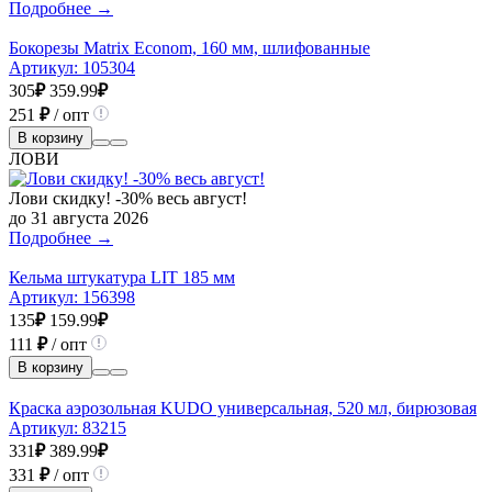
Подробнее →
Бокорезы Matrix Econom, 160 мм, шлифованные
Артикул:
105304
305
₽
359.99
₽
251
₽
/ опт
В корзину
ЛОВИ
Лови скидку! -30% весь август!
до 31 августа 2026
Подробнее →
Кельма штукатура LIT 185 мм
Артикул:
156398
135
₽
159.99
₽
111
₽
/ опт
В корзину
Краска аэрозольная KUDO универсальная, 520 мл, бирюзовая
Артикул:
83215
331
₽
389.99
₽
331
₽
/ опт