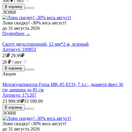
300
₽
/ опт
В корзину
ЛОВИ
Лови скидку! -30% весь август!
до 31 августа 2026
Подробнее →
Скотч двухсторонний, 12 мм*2 м, зеленый
Артикул:
109851
25
₽
29.99
₽
20
₽
/ опт
В корзину
Акция
Мотокультиватор Forza MK-85 ECO, 7 л.с., диаметр фрез 36
см, ширина до 85 см
Артикул:
171207
23 999.99
₽
33 599.99
В корзину
ЛОВИ
Лови скидку! -30% весь август!
до 31 августа 2026