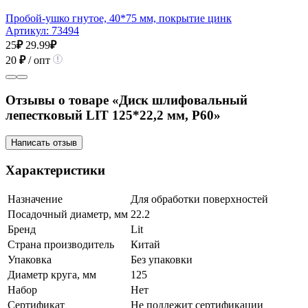
Пробой-ушко гнутое, 40*75 мм, покрытие цинк
Артикул:
73494
25
₽
29.99
₽
20
₽
/ опт
Отзывы о товаре «Диск шлифовальный
лепестковый LIT 125*22,2 мм, P60»
Написать отзыв
Характеристики
Назначение
Для обработки поверхностей
Посадочный диаметр, мм
22.2
Бренд
Lit
Страна производитель
Китай
Упаковка
Без упаковки
Диаметр круга, мм
125
Набор
Нет
Сертификат
Не подлежит сертификации