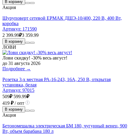
В корзину
Акция
Шуруповерт сетевой ЕРМАК ДШЭ-10/400, 220 В, 400 Вт,
коробка
Артикул:
171590
2 399.99
₽
3 359.99
В корзину
ЛОВИ
Лови скидку! -30% весь август!
до 31 августа 2026
Подробнее →
Розетка 3-х местная РА-16-243, 16А, 250 В, открытая
установка, белая
Артикул:
97015
509
₽
599.99
₽
419
₽
/ опт
В корзину
Акция
Бетономешалка электрическая БМ 180, чугунный венец, 900
Вт, объем барабана 180 л