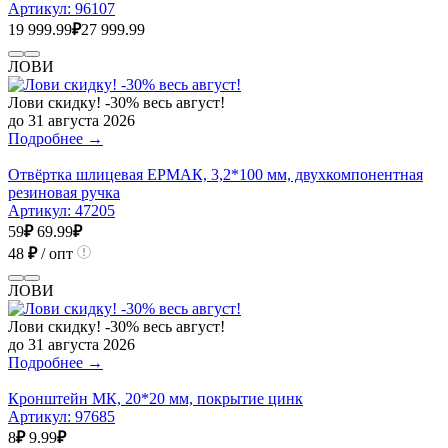
Артикул:
96107
19 999.99
₽
27 999.99
ЛОВИ
Лови скидку! -30% весь август!
до 31 августа 2026
Подробнее →
Отвёртка шлицевая ЕРМАК, 3,2*100 мм, двухкомпонентная
резиновая ручка
Артикул:
47205
59
₽
69.99
₽
48
₽
/ опт
ЛОВИ
Лови скидку! -30% весь август!
до 31 августа 2026
Подробнее →
Кронштейн МК, 20*20 мм, покрытие цинк
Артикул:
97685
8
₽
9.99
₽