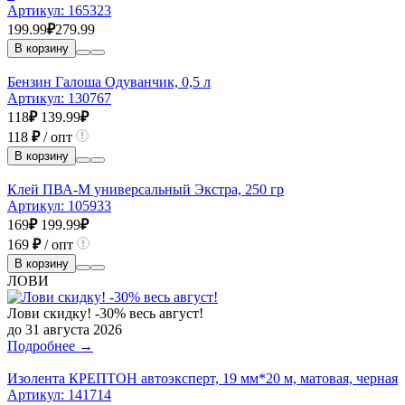
Артикул:
165323
199.99
₽
279.99
В корзину
Бензин Галоша Одуванчик, 0,5 л
Артикул:
130767
118
₽
139.99
₽
118
₽
/ опт
В корзину
Клей ПВА-М универсальный Экстра, 250 гр
Артикул:
105933
169
₽
199.99
₽
169
₽
/ опт
В корзину
ЛОВИ
Лови скидку! -30% весь август!
до 31 августа 2026
Подробнее →
Изолента КРЕПТОН автоэксперт, 19 мм*20 м, матовая, черная
Артикул:
141714