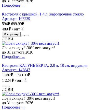
до 31 августа 2026
Подробнее →
Кастрюля с крышкой, 1,4 л, жаропрочное стекло
Артикул:
167539
594
₽
699.99
₽
489
₽
/ опт
В корзину
ЛОВИ
Лови скидку! -30% весь август!
до 31 августа 2026
Подробнее →
Кастрюля КАТУНЬ БЕРТА, 2,0 л, 18 см, индукция
Артикул:
142847
1 487
₽
1 749.99
₽
1 224
₽
/ опт
ЛОВИ
Лови скидку! -30% весь август!
до 31 августа 2026
Подробнее →