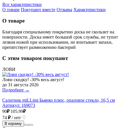
Все характеристики
О товаре
Покупают вместе
Отзывы
Характеристики
О товаре
Благодаря специальному покрытию доска не скользит на
поверхности. Доска имеет большой срок службы, не тупит
лезвия ножей при использовании, не впитывает запахи,
препятствует размножению бактерий
С этим товаром покупают
ЛОВИ
Лови скидку! -30% весь август!
до 31 августа 2026
Подробнее →
Салатник miLLimi Бьянко плюс, опаловое стекло, 16,5 см
Артикул:
169073
90
₽
105.99
₽
74
₽
/ опт
В корзину