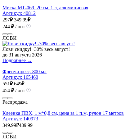
Миска МТ-069, 20 см, 1 л, алюминиевая
Артикул:
40812
297
₽
349.99
₽
244
₽
/ опт
ЛОВИ
Лови скидку! -30% весь август!
до 31 августа 2026
Подробнее →
Френч-пресс, 800 мл
Артикул:
165460
551
₽
649
₽
454
₽
/ опт
Распродажа
Клеенка ПВХ, 1 м*0,8 см, цена за 1 п.м, рулон 17 метров
Артикул:
140973
349.99
₽
489.99
ЛОВИ