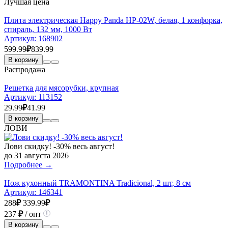
Лучшая цена
Плита электрическая Happy Panda HP-02W, белая, 1 конфорка,
спираль, 132 мм, 1000 Вт
Артикул:
168902
599.99
₽
839.99
В корзину
Распродажа
Решетка для мясорубки, крупная
Артикул:
113152
29.99
₽
41.99
В корзину
ЛОВИ
Лови скидку! -30% весь август!
до 31 августа 2026
Подробнее →
Нож кухонный TRAMONTINA Tradicional, 2 шт, 8 см
Артикул:
146341
288
₽
339.99
₽
237
₽
/ опт
В корзину