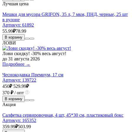
Лучшая цена
Мешки для мусора GRIFON, 35 л, 7 мкм, ПНД, черные, 25 шт
в рулоне
Артикул:
61892
55.99
₽
78.99
В корзину
ЛОВИ
Лови скидку! -30% весь август!
до 31 августа 2026
Подробнее →
Чеснокодавка Премиум, 17 см
Артикул:
139722
450
₽
529.99
₽
370
₽
/ опт
В корзину
Акция
Салфетка сервировочная, 4 шт, 45*30 см, пластиковый бокс
Артикул:
165352
359.99
₽
503.99