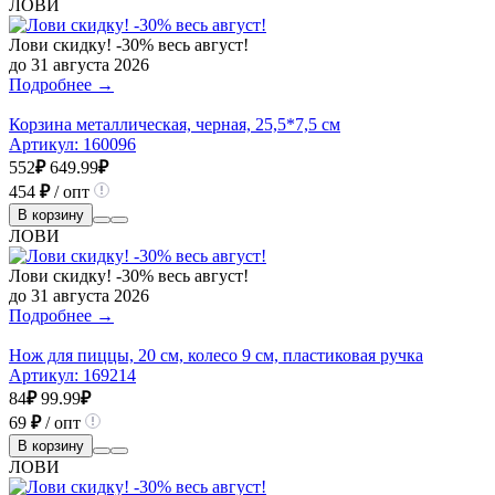
ЛОВИ
Лови скидку! -30% весь август!
до 31 августа 2026
Подробнее →
Корзина металлическая, черная, 25,5*7,5 см
Артикул:
160096
552
₽
649.99
₽
454
₽
/ опт
В корзину
ЛОВИ
Лови скидку! -30% весь август!
до 31 августа 2026
Подробнее →
Нож для пиццы, 20 см, колесо 9 см, пластиковая ручка
Артикул:
169214
84
₽
99.99
₽
69
₽
/ опт
В корзину
ЛОВИ