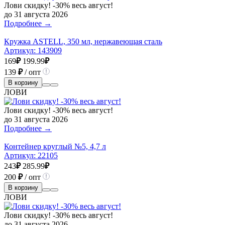
Лови скидку! -30% весь август!
до 31 августа 2026
Подробнее →
Кружка ASTELL, 350 мл, нержавеющая сталь
Артикул:
143909
169
₽
199.99
₽
139
₽
/ опт
В корзину
ЛОВИ
Лови скидку! -30% весь август!
до 31 августа 2026
Подробнее →
Контейнер круглый №5, 4,7 л
Артикул:
22105
243
₽
285.99
₽
200
₽
/ опт
В корзину
ЛОВИ
Лови скидку! -30% весь август!
до 31 августа 2026