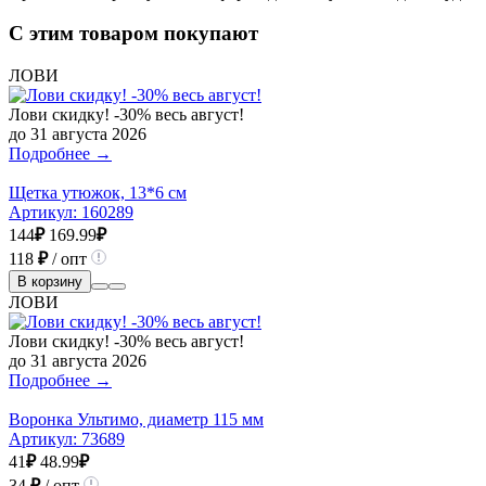
С этим товаром покупают
ЛОВИ
Лови скидку! -30% весь август!
до 31 августа 2026
Подробнее →
Щетка утюжок, 13*6 см
Артикул:
160289
144
₽
169.99
₽
118
₽
/ опт
В корзину
ЛОВИ
Лови скидку! -30% весь август!
до 31 августа 2026
Подробнее →
Воронка Ультимо, диаметр 115 мм
Артикул:
73689
41
₽
48.99
₽
34
₽
/ опт