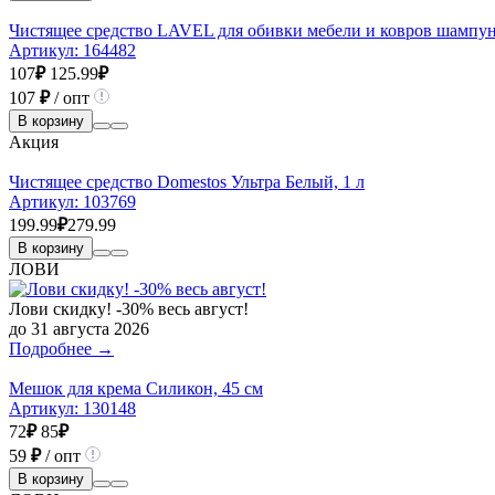
Чистящее средство LAVEL для обивки мебели и ковров шампун
Артикул:
164482
107
₽
125.99
₽
107
₽
/ опт
В корзину
Акция
Чистящее средство Domestos Ультра Белый, 1 л
Артикул:
103769
199.99
₽
279.99
В корзину
ЛОВИ
Лови скидку! -30% весь август!
до 31 августа 2026
Подробнее →
Мешок для крема Силикон, 45 см
Артикул:
130148
72
₽
85
₽
59
₽
/ опт
В корзину