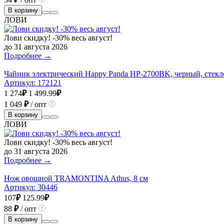
В корзину
ЛОВИ
Лови скидку! -30% весь август!
до 31 августа 2026
Подробнее →
Чайник электрический Happy Panda HP-2700BK, черный, стекло,
Артикул:
172121
1 274
₽
1 499.99
₽
1 049
₽
/ опт
В корзину
ЛОВИ
Лови скидку! -30% весь август!
до 31 августа 2026
Подробнее →
Нож овощной TRAMONTINA Athus, 8 см
Артикул:
30446
107
₽
125.99
₽
88
₽
/ опт
В корзину