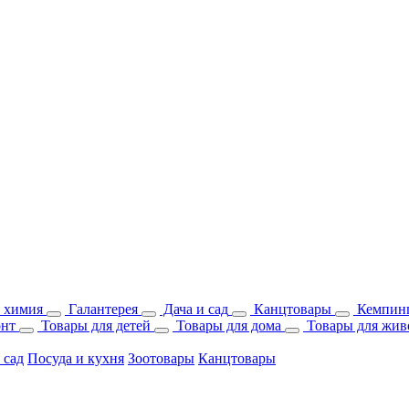
 химия
Галантерея
Дача и сад
Канцтовары
Кемпинг
онт
Товары для детей
Товары для дома
Товары для жив
 сад
Посуда и кухня
Зоотовары
Канцтовары