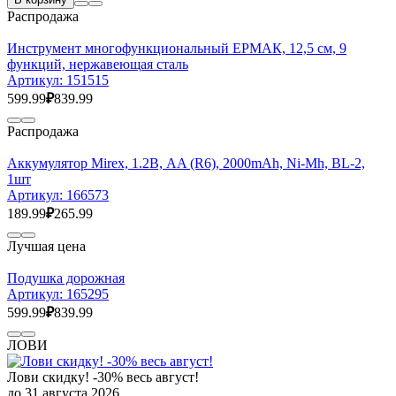
Распродажа
Инструмент многофункциональный ЕРМАК, 12,5 см, 9
функций, нержавеющая сталь
Артикул:
151515
599.99
₽
839.99
Распродажа
Аккумулятор Mirex, 1.2В, AA (R6), 2000mAh, Ni-Mh, BL-2,
1шт
Артикул:
166573
189.99
₽
265.99
Лучшая цена
Подушка дорожная
Артикул:
165295
599.99
₽
839.99
ЛОВИ
Лови скидку! -30% весь август!
до 31 августа 2026