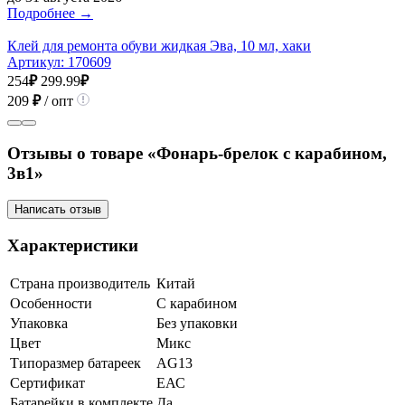
Подробнее →
Клей для ремонта обуви жидкая Эва, 10 мл, хаки
Артикул:
170609
254
₽
299.99
₽
209
₽
/ опт
Отзывы о товаре «Фонарь-брелок с карабином,
3в1»
Написать отзыв
Характеристики
Страна производитель
Китай
Особенности
С карабином
Упаковка
Без упаковки
Цвет
Микс
Типоразмер батареек
AG13
Сертификат
ЕАС
Батарейки в комплекте
Да