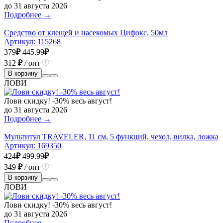
до 31 августа 2026
Подробнее →
Средство от клещей и насекомых Цифокс, 50мл
Артикул:
115268
379
₽
445.99
₽
312
₽
/ опт
В корзину
ЛОВИ
Лови скидку! -30% весь август!
до 31 августа 2026
Подробнее →
Мультитул TRAVELER, 11 см, 5 функций, чехол, вилка, ложка
Артикул:
169350
424
₽
499.99
₽
349
₽
/ опт
В корзину
ЛОВИ
Лови скидку! -30% весь август!
до 31 августа 2026
Подробнее →