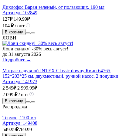
Дихлофос Варан зеленый, от ползающих, 190 мл
Артикул:
102849
127
₽
149.99
₽
104
₽
/ опт
В корзину
ЛОВИ
Лови скидку! -30% весь август!
до 31 августа 2026
Подробнее →
Матрас надувной INTEX Classic downy Квин 64765,
152*203*25 см, двухместный, ручной насос, 2 подушки
Артикул:
141973
2 549
₽
2 999.99
₽
2 099
₽
/ опт
В корзину
Распродажа
Термос, 1100 мл
Артикул:
149408
549.99
₽
769.99
В корзину