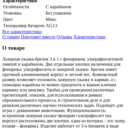
Характеристики
Особенности
С карабином
Упаковка
Без упаковки
Цвет
Микс
Типоразмер батареек
AG13
Все характеристики
О товаре
Покупают вместе
Отзывы
Характеристики
О товаре
Лазерная указка-брелок 3 в 1 с фонариком, ультрафиолетовой
лампой и карабином. Две отдельные кнопки включения для
фонарика, ультрафиолета и лазерной указки. Брелок имеет
прочный алюминиевый корпус и легкий вес. Компактный
размер позволяет положить лазерную указку в карман, а с
помощью карабина ее можно прицепить к вашим ключам,
карману или рюкзаку. Удобна для проведения различных
презентаций, показов, для использования в рамках
образовательного процесса, в строительном деле и для
решения различных научно-технических задач. Подойдет для
игры с домашними животными. Функциональность:
встроенная лазерная указка+фонарик+ультрафиолет (на
корпусе расположены две кнопки, одна из которых - это лазер,
вторая – фонарик). Изделие работает от 3-х батареек в виде