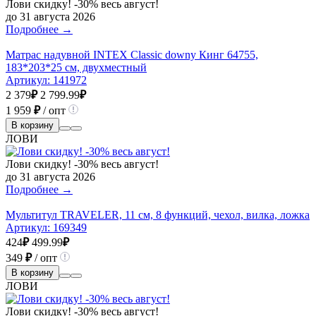
Лови скидку! -30% весь август!
до 31 августа 2026
Подробнее →
Матрас надувной INTEX Classic downy Кинг 64755,
183*203*25 см, двухместный
Артикул:
141972
2 379
₽
2 799.99
₽
1 959
₽
/ опт
В корзину
ЛОВИ
Лови скидку! -30% весь август!
до 31 августа 2026
Подробнее →
Мультитул TRAVELER, 11 см, 8 функций, чехол, вилка, ложка
Артикул:
169349
424
₽
499.99
₽
349
₽
/ опт
В корзину
ЛОВИ
Лови скидку! -30% весь август!