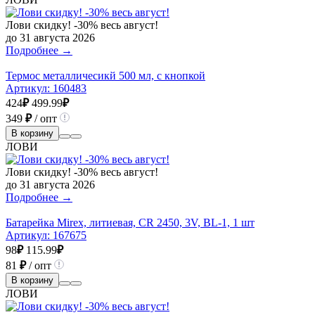
Лови скидку! -30% весь август!
до 31 августа 2026
Подробнее →
Термос металличесикй 500 мл, с кнопкой
Артикул:
160483
424
₽
499.99
₽
349
₽
/ опт
В корзину
ЛОВИ
Лови скидку! -30% весь август!
до 31 августа 2026
Подробнее →
Батарейка Mirex, литиевая, CR 2450, 3V, BL-1, 1 шт
Артикул:
167675
98
₽
115.99
₽
81
₽
/ опт
В корзину
ЛОВИ