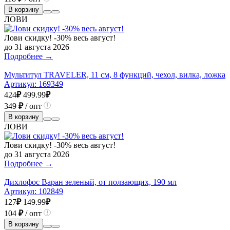
В корзину
ЛОВИ
Лови скидку! -30% весь август!
до 31 августа 2026
Подробнее →
Мультитул TRAVELER, 11 см, 8 функций, чехол, вилка, ложка
Артикул:
169349
424
₽
499.99
₽
349
₽
/ опт
В корзину
ЛОВИ
Лови скидку! -30% весь август!
до 31 августа 2026
Подробнее →
Дихлофос Варан зеленый, от ползающих, 190 мл
Артикул:
102849
127
₽
149.99
₽
104
₽
/ опт
В корзину