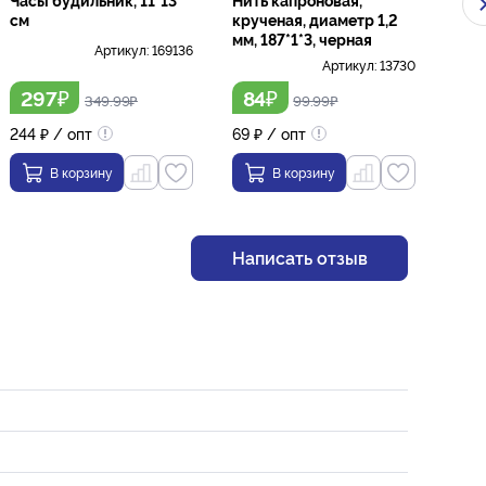
см
крученая, диаметр 1,2
ванн
мм, 187*1*3, черная
см,
Артикул:
169136
Артикул:
13730
₽
₽
297
84
79
349.99
₽
99.99
₽
244
₽
/ опт
69
₽
/ опт
В корзину
В корзину
Написать отзыв