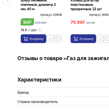
плетеный, диаметр 2
пластиковые,
мм, 40 м
прозрачные, 12 шт
Артикул:
23908
Артикул:
1658
₽
₽
90
79.99
105.99
₽
111.99
74
₽
/ опт
В корзину
В корзину
Отзывы о товаре «Газ для зажига
Характеристики
Бренд
Страна производитель