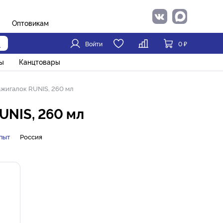
Оптовикам
Войти
0
₽
ы
Канцтовары
ажигалок RUNIS, 260 мл
UNIS, 260 мл
пыт
Россия