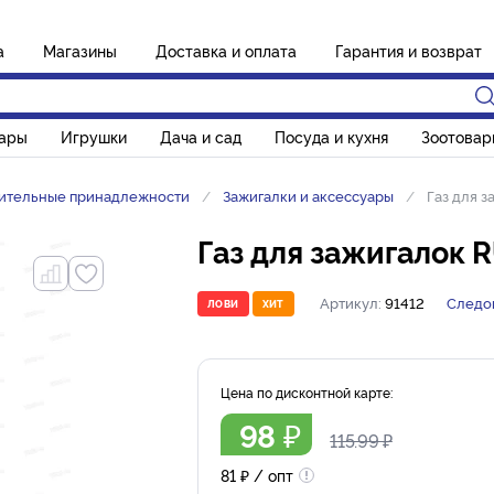
а
Магазины
Доставка и оплата
Гарантия и возврат
вары
Игрушки
Дача и сад
Посуда и кухня
Зоотовар
ительные принадлежности
Зажигалки и аксессуары
Газ для з
Газ для зажигалок R
Артикул:
91412
Следо
ЛОВИ
ХИТ
Цена по дисконтной карте:
98
₽
115.99
₽
81
₽
/ опт