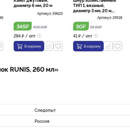
диаметр 6 мм, 20 м
ТИП 1, вязаный,
диаметр 3 мм, 20 м,
Артикул:
59623
плотный, цветной
36
Артикул:
29518
₽
₽
345
50
405.99
₽
59.99
₽
284
₽
/ опт
41
₽
/ опт
В корзину
В корзину
лок RUNIS, 260 мл»
Следопыт
Россия