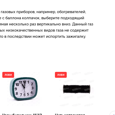
 газовых приборов, например, обогревателей,
е с баллона колпачок, выберите подходящий
имая несколько раз вертикально вниз. Данный газ
вых низкокачественных видов газа не содержит
то в последствии может испортить зажигалку.
ЛОВИ
ЛОВИ
АКЦ
Часы будильник, 11*13
Нить капроновая,
Наб