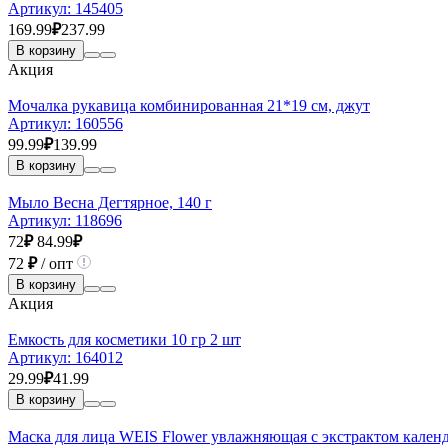
Артикул:
145405
169.99
₽
237.99
В корзину
Акция
Мочалка рукавица комбинированная 21*19 см, джут
Артикул:
160556
99.99
₽
139.99
В корзину
Мыло Весна Дегтярное, 140 г
Артикул:
118696
72
₽
84.99
₽
72
₽
/ опт
В корзину
Акция
Емкость для косметики 10 гр 2 шт
Артикул:
164012
29.99
₽
41.99
В корзину
Маска для лица WEIS Flower увлажняющая с экстрактом календ