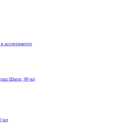
 в ассортименте
хташ Шипр, 99 мл
0 мл