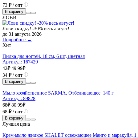
73
₽
/ опт
В корзину
ЛОВИ
Лови скидку! -30% весь август!
до 31 августа 2026
Подробнее →
Хит
Пилка для ногтей, 18 см, 6 шт, цветная
Артикул:
167429
42
₽
49.99
₽
34
₽
/ опт
В корзину
Мыло хозяйственное SARMA, Отбеливающее, 140 г
Артикул:
89828
68
₽
80.99
₽
68
₽
/ опт
В корзину
Лучшая цена
Крем-мыло жидкое SHALET освежающее Манго и маракуйя, 1 