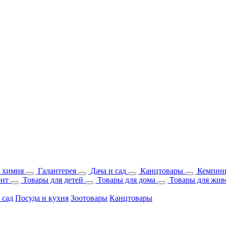
 химия
Галантерея
Дача и сад
Канцтовары
Кемпинг
онт
Товары для детей
Товары для дома
Товары для жив
 сад
Посуда и кухня
Зоотовары
Канцтовары