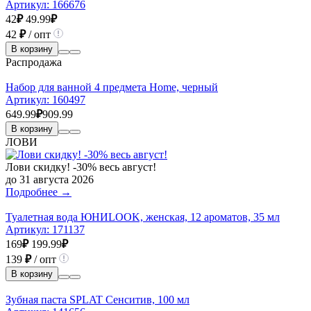
Артикул:
166676
42
₽
49.99
₽
42
₽
/ опт
В корзину
Распродажа
Набор для ванной 4 предмета Home, черный
Артикул:
160497
649.99
₽
909.99
В корзину
ЛОВИ
Лови скидку! -30% весь август!
до 31 августа 2026
Подробнее →
Туалетная вода ЮНИLOOK, женская, 12 ароматов, 35 мл
Артикул:
171137
169
₽
199.99
₽
139
₽
/ опт
В корзину
Зубная паста SPLAT Сенситив, 100 мл