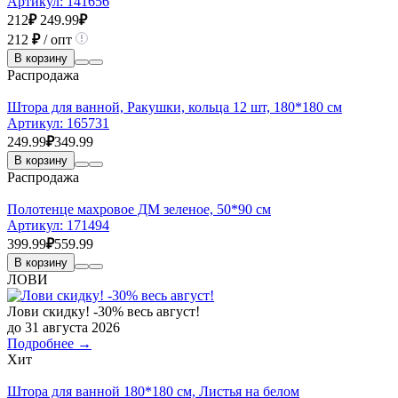
Артикул:
141656
212
₽
249.99
₽
212
₽
/ опт
В корзину
Распродажа
Штора для ванной, Ракушки, кольца 12 шт, 180*180 см
Артикул:
165731
249.99
₽
349.99
В корзину
Распродажа
Полотенце махровое ДМ зеленое, 50*90 см
Артикул:
171494
399.99
₽
559.99
В корзину
ЛОВИ
Лови скидку! -30% весь август!
до 31 августа 2026
Подробнее →
Хит
Штора для ванной 180*180 см, Листья на белом