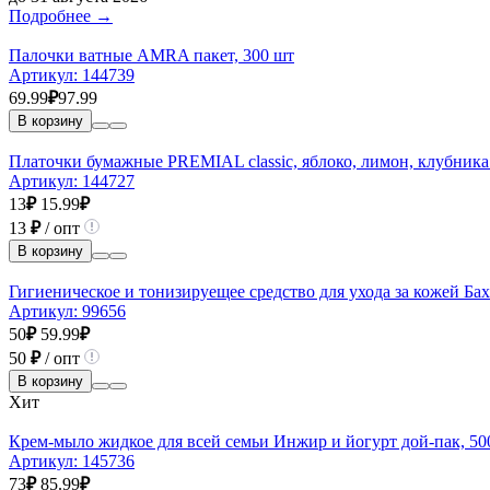
Подробнее →
Палочки ватные AMRA пакет, 300 шт
Артикул:
144739
69.99
₽
97.99
В корзину
Платочки бумажные PREMIAL classic, яблоко, лимон, клубника
Артикул:
144727
13
₽
15.99
₽
13
₽
/ опт
В корзину
Гигиеническое и тонизируещее средство для ухода за кожей Ба
Артикул:
99656
50
₽
59.99
₽
50
₽
/ опт
В корзину
Хит
Крем-мыло жидкое для всей семьи Инжир и йогурт дой-пак, 50
Артикул:
145736
73
₽
85.99
₽