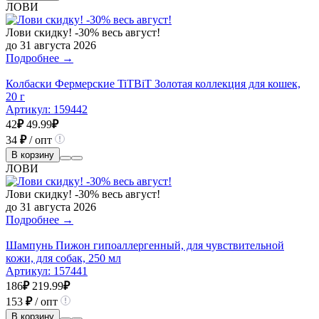
ЛОВИ
Лови скидку! -30% весь август!
до 31 августа 2026
Подробнее →
Колбаски Фермерские TiTBiT Золотая коллекция для кошек,
20 г
Артикул:
159442
42
₽
49.99
₽
34
₽
/ опт
В корзину
ЛОВИ
Лови скидку! -30% весь август!
до 31 августа 2026
Подробнее →
Шампунь Пижон гипоаллергенный, для чувствительной
кожи, для собак, 250 мл
Артикул:
157441
186
₽
219.99
₽
153
₽
/ опт
В корзину