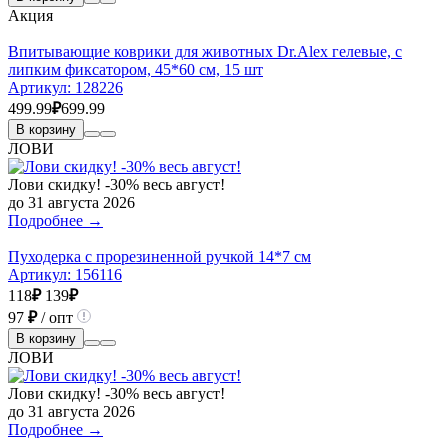
Акция
Впитывающие коврики для животных Dr.Alex гелевые, с
липким фиксатором, 45*60 см, 15 шт
Артикул:
128226
499.99
₽
699.99
В корзину
ЛОВИ
Лови скидку! -30% весь август!
до 31 августа 2026
Подробнее →
Пуходерка с прорезиненной ручкой 14*7 см
Артикул:
156116
118
₽
139
₽
97
₽
/ опт
В корзину
ЛОВИ
Лови скидку! -30% весь август!
до 31 августа 2026
Подробнее →