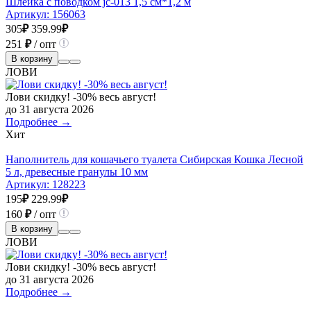
Шлейка с поводком jc-013 1,5 см*1,2 м
Артикул:
156063
305
₽
359.99
₽
251
₽
/ опт
В корзину
ЛОВИ
Лови скидку! -30% весь август!
до 31 августа 2026
Подробнее →
Хит
Наполнитель для кошачьего туалета Сибирская Кошка Лесной
5 л, древесные гранулы 10 мм
Артикул:
128223
195
₽
229.99
₽
160
₽
/ опт
В корзину
ЛОВИ
Лови скидку! -30% весь август!
до 31 августа 2026
Подробнее →