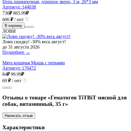
Цепь привязочная, длинное звено, 3 м, 26*3 мм
Артикул:
144038
736
₽
865.99
₽
606
₽
/ опт
В корзину
ЛОВИ
Лови скидку! -30% весь август!
до 31 августа 2026
Подробнее →
Мята кошачья Мышь с перьями
Артикул:
170472
84
₽
99.99
₽
69
₽
/ опт
Отзывы о товаре «Гематоген TiTBiT мясной для
собак, витаминный, 35 г»
Написать отзыв
Характеристики