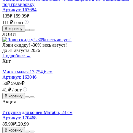
под гравировку
Артикул:
163684
135
₽
159.99
₽
111
₽
/ опт
В корзину
ЛОВИ
Лови скидку! -30% весь август!
до 31 августа 2026
Подробнее →
Хит
Миска малая 13,7*4,6 см
Артикул:
163046
50
₽
59.99
₽
41
₽
/ опт
В корзину
Акция
Игрушка для кошек Матаби, 23 см
Артикул:
170468
85.99
₽
120.99
В корзину