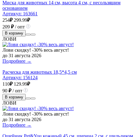
Миска для животных 14 см, высота 4 см, с несользящим
основанием
Артикул:
163661
254
₽
299.99
₽
209
₽
/ опт
В корзину
ЛОВИ
Лови скидку! -30% весь август!
до 31 августа 2026
Подробнее →
Расческа для животных 18,5*4,5 см
Артикул:
156124
110
₽
129.99
₽
90
₽
/ опт
В корзину
ЛОВИ
Лови скидку! -30% весь август!
до 31 августа 2026
Подробнее →
Ошейник Pet&You кожаный 45 см, ширина 2 см, с шильдиком