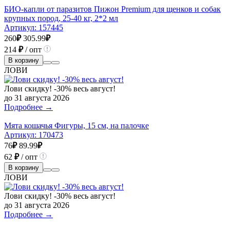
БИО-капли от паразитов Пижон Premium для щенков и собак
крупных пород, 25-40 кг, 2*2 мл
Артикул:
157445
260
₽
305.99
₽
214
₽
/ опт
В корзину
ЛОВИ
Лови скидку! -30% весь август!
до 31 августа 2026
Подробнее →
Мята кошачья Фигуры, 15 см, на палочке
Артикул:
170473
76
₽
89.99
₽
62
₽
/ опт
В корзину
ЛОВИ
Лови скидку! -30% весь август!
до 31 августа 2026
Подробнее →