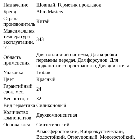
Назначение
Шовный, Герметик прокладок
Бренд
Abro Masters
Страна
Китай
производитель
Максимальная
температура
343
эксплуатации,
°C
Для топливной системы, Для коробки
Область
перемены передач, Для форсунок, Для
применения
подкапотного пространства, Для двигателя
Упаковка
Тюбик
Цвет
Красный
Гарантийный
24
срок, мес.
Вес нетто, г
32
Вид герметика
Силиконовый
Количество
Двухкомпонентная
компонентов
Основа клея
Синтетический
Атмосферостойкий, Виброакустический,
Водостойкий, Огнеупорный, Морозостойкий,