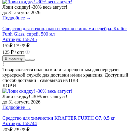
Лови скидку! -30% весь август!
до 31 августа 2026
Подробнее →
Средство для стекол, окон и зеркал с ионами серебра, Krafter
Furth Glass, спрей, 500 мл
Артикул:
158745
152
₽
179.99
₽
125
₽
/ опт
В корзину
!
Товар является опасным или запрещенным для передачи
курьерской службе для доставки и/или хранения. Доступный
способ доставки - самовывоз из ПВЗ
ЛОВИ
Лови скидку! -30% весь август!
до 31 августа 2026
Подробнее →
Средство для химчистки KRAFTER FURTH Q7, 0,5 кг
Артикул:
158744
203
₽
239.99
₽