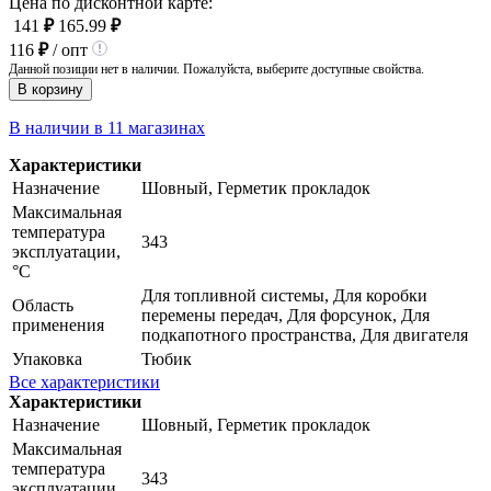
Цена по дисконтной карте:
141
₽
165.99
₽
116
₽
/ опт
Данной позиции нет в наличии. Пожалуйста, выберите доступные свойства.
В корзину
В наличии в 11 магазинах
Характеристики
Назначение
Шовный, Герметик прокладок
Максимальная
температура
343
эксплуатации,
°C
Для топливной системы, Для коробки
Область
перемены передач, Для форсунок, Для
применения
подкапотного пространства, Для двигателя
Упаковка
Тюбик
Все характеристики
Характеристики
Назначение
Шовный, Герметик прокладок
Максимальная
температура
343
эксплуатации,