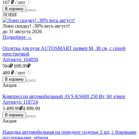
167
₽
/ опт
В корзину
ЛОВИ
Лови скидку! -30% весь август!
до 31 августа 2026
Подробнее →
Оплетка для руля AUTOSMART размер М, 38 см, с синей
прострочкой
Артикул:
164050
594
₽
699.99
₽
489
₽
/ опт
В корзину
Акция
Компрессор автомобильный AVS KS600 250 Вт, 60 л/мин
Артикул:
118724
3 499.99
₽
4 899.99
В корзину
Акция
Накидка автомобильная на переднее сиденье 2 шт, с боковыми
поддержками, чёрная