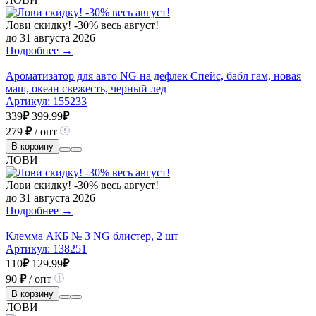
Лови скидку! -30% весь август!
до 31 августа 2026
Подробнее →
Ароматизатор для авто NG на дефлек Спейс, бабл гам, новая
маш, океан свежесть, черный лед
Артикул:
155233
339
₽
399.99
₽
279
₽
/ опт
В корзину
ЛОВИ
Лови скидку! -30% весь август!
до 31 августа 2026
Подробнее →
Клемма АКБ № 3 NG блистер, 2 шт
Артикул:
138251
110
₽
129.99
₽
90
₽
/ опт
В корзину
ЛОВИ