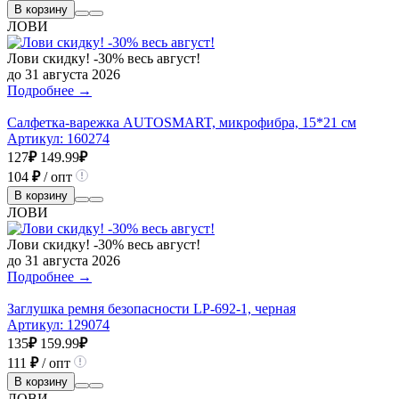
В корзину
ЛОВИ
Лови скидку! -30% весь август!
до 31 августа 2026
Подробнее →
Салфетка-варежка AUTOSMART, микрофибра, 15*21 см
Артикул:
160274
127
₽
149.99
₽
104
₽
/ опт
В корзину
ЛОВИ
Лови скидку! -30% весь август!
до 31 августа 2026
Подробнее →
Заглушка ремня безопасности LP-692-1, черная
Артикул:
129074
135
₽
159.99
₽
111
₽
/ опт
В корзину
ЛОВИ