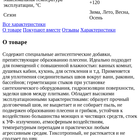
+120
эксплуатации, °C
Зима, Лето, Весна,
Сезон
Осень
Все характеристики
О товаре
Покупают вместе
Отзывы
Характеристики
О товаре
Cодержит специальные антисептические добавки,
препятствующие образованию плесени. Идеально подходит
для помещений с повышенной влажностью: ванных комнат,
душевых кабин, кухонь, для остекления и т.д. Применяется
для уплотнения соединительных швов вокруг ванн, раковин,
бассейнов; герметизации стыков при установке
сантехнического оборудования, гидроизоляции поверхности,
заделки швов между плитками. Обладает высокими
эксплуатационными характеристиками: образует прочный
долговечный шов, не выцветает и не собирает пыль, не
подвержен образованию плесени и грибков, устойчив к
воздействию большинства моющих и чистящих средств, стоек
к УФ- излучению, атмосферным воздействиям,
температурным перепадам и практически любым
агрессивным средам. Тиксотропный, не растекается и не
сползает по шву.