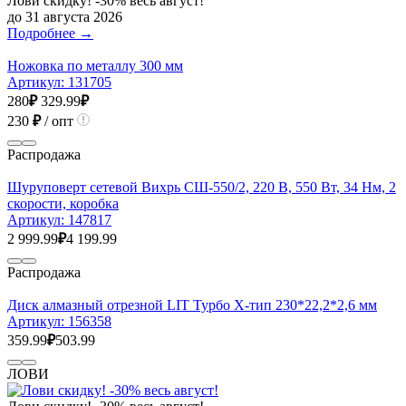
Лови скидку! -30% весь август!
до 31 августа 2026
Подробнее →
Ножовка по металлу 300 мм
Артикул:
131705
280
₽
329.99
₽
230
₽
/ опт
Распродажа
Шуруповерт сетевой Вихрь СШ-550/2, 220 В, 550 Вт, 34 Нм, 2
скорости, коробка
Артикул:
147817
2 999.99
₽
4 199.99
Распродажа
Диск алмазный отрезной LIT Турбо Х-тип 230*22,2*2,6 мм
Артикул:
156358
359.99
₽
503.99
ЛОВИ