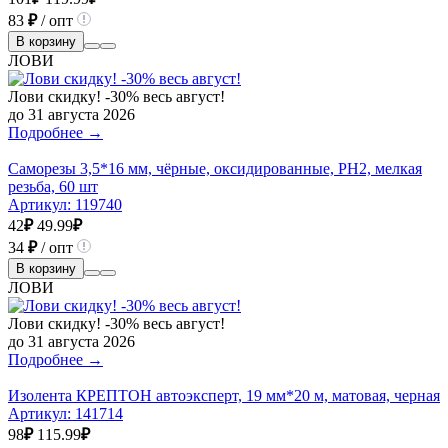
83
₽
/ опт
В корзину
ЛОВИ
Лови скидку! -30% весь август!
до 31 августа 2026
Подробнее →
Саморезы 3,5*16 мм, чёрные, оксидированные, РН2, мелкая
резьба, 60 шт
Артикул:
119740
42
₽
49.99
₽
34
₽
/ опт
В корзину
ЛОВИ
Лови скидку! -30% весь август!
до 31 августа 2026
Подробнее →
Изолента КРЕПТОН автоэксперт, 19 мм*20 м, матовая, черная
Артикул:
141714
98
₽
115.99
₽