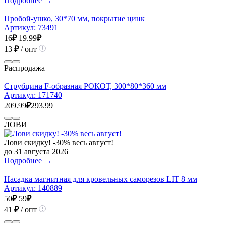
Подробнее →
Пробой-ушко, 30*70 мм, покрытие цинк
Артикул:
73491
16
₽
19.99
₽
13
₽
/ опт
Распродажа
Струбцина F-образная РОКОТ, 300*80*360 мм
Артикул:
171740
209.99
₽
293.99
ЛОВИ
Лови скидку! -30% весь август!
до 31 августа 2026
Подробнее →
Насадка магнитная для кровельных саморезов LIT 8 мм
Артикул:
140889
50
₽
59
₽
41
₽
/ опт