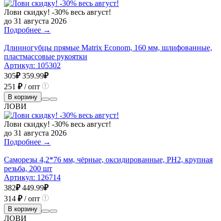
Лови скидку! -30% весь август!
до 31 августа 2026
Подробнее →
Длинногубцы прямые Matrix Econom, 160 мм, шлифованные,
пластмассовые рукоятки
Артикул:
105302
305
₽
359.99
₽
251
₽
/ опт
В корзину
ЛОВИ
Лови скидку! -30% весь август!
до 31 августа 2026
Подробнее →
Саморезы 4,2*76 мм, чёрные, оксидированные, РН2, крупная
резьба, 200 шт
Артикул:
126714
382
₽
449.99
₽
314
₽
/ опт
В корзину
ЛОВИ