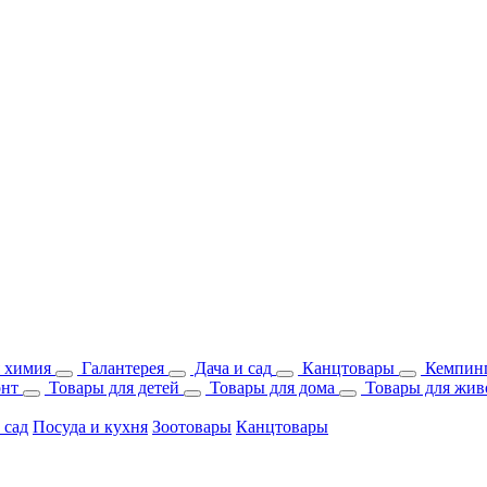
 химия
Галантерея
Дача и сад
Канцтовары
Кемпинг
онт
Товары для детей
Товары для дома
Товары для жив
 сад
Посуда и кухня
Зоотовары
Канцтовары