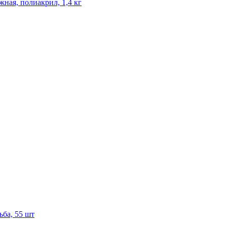
ная, полиакрил, 1,4 кг
ьба, 55 шт