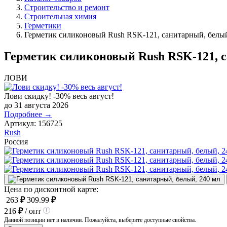
Строительство и ремонт
Строительная химия
Герметики
Герметик силиконовый Rush RSK-121, санитарный, белый
Герметик силиконовый Rush RSK-121, с
ЛОВИ
Лови скидку! -30% весь август!
до 31 августа 2026
Подробнее →
Артикул:
156725
Rush
Россия
Цена по дисконтной карте:
263
₽
309.99
₽
216
₽
/ опт
Данной позиции нет в наличии. Пожалуйста, выберите доступные свойства.