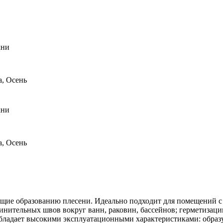
хни
а, Осень
хни
а, Осень
ющие образованию плесени. Идеально подходит для помещений 
единительных швов вокруг ванн, раковин, бассейнов; герметизац
бладает высокими эксплуатационными характеристиками: образу