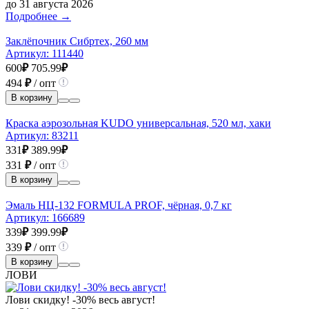
до 31 августа 2026
Подробнее →
Заклёпочник Сибртех, 260 мм
Артикул:
111440
600
₽
705.99
₽
494
₽
/ опт
В корзину
Краска аэрозольная KUDO универсальная, 520 мл, хаки
Артикул:
83211
331
₽
389.99
₽
331
₽
/ опт
В корзину
Эмаль НЦ-132 FORMULA PROF, чёрная, 0,7 кг
Артикул:
166689
339
₽
399.99
₽
339
₽
/ опт
В корзину
ЛОВИ
Лови скидку! -30% весь август!