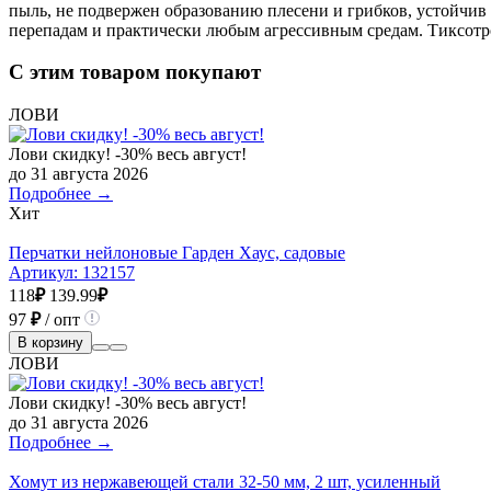
пыль, не подвержен образованию плесени и грибков, устойчи
перепадам и практически любым агрессивным средам. Тиксотроп
С этим товаром покупают
ЛОВИ
Лови скидку! -30% весь август!
до 31 августа 2026
Подробнее →
Хит
Перчатки нейлоновые Гарден Хаус, садовые
Артикул:
132157
118
₽
139.99
₽
97
₽
/ опт
В корзину
ЛОВИ
Лови скидку! -30% весь август!
до 31 августа 2026
Подробнее →
Хомут из нержавеющей стали 32-50 мм, 2 шт, усиленный