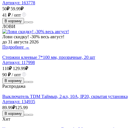
Артикул:
163778
50
₽
59.99
₽
41
₽
/ опт
В корзину
ЛОВИ
Лови скидку! -30% весь август!
до 31 августа 2026
Подробнее →
Стержни клеевые 7*100 мм, прозрачные, 20 шт
Артикул:
117998
110
₽
129.99
₽
90
₽
/ опт
В корзину
Распродажа
Выключатель TDM Таймыр, 2-кл, 10А, IР20, скрытая установка,
Артикул:
134935
89.99
₽
125.99
В корзину
Хит