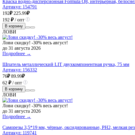
Краска водно-дисперсионная Formula Q8, интерьерная, белоснеж
Артикул:
154791
192
₽
225.99
₽
192
₽
/ опт
В корзину
ЛОВИ
Лови скидку! -30% весь август!
до 31 августа 2026
Подробнее →
Шпатель металлический LIT двухкомпонентная ручка, 75 мм
Артикул:
156332
76
₽
89.99
₽
62
₽
/ опт
В корзину
ЛОВИ
Лови скидку! -30% весь август!
до 31 августа 2026
Подробнее →
Саморезы 3,5*19 мм, чёрные, оксидированные, РН2, мелкая рез
Артикул:
119741