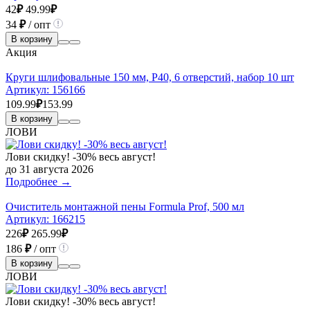
42
₽
49.99
₽
34
₽
/ опт
В корзину
Акция
Круги шлифовальные 150 мм, Р40, 6 отверстий, набор 10 шт
Артикул:
156166
109.99
₽
153.99
В корзину
ЛОВИ
Лови скидку! -30% весь август!
до 31 августа 2026
Подробнее →
Очиститель монтажной пены Formula Prof, 500 мл
Артикул:
166215
226
₽
265.99
₽
186
₽
/ опт
В корзину
ЛОВИ
Лови скидку! -30% весь август!