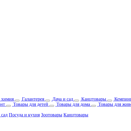
 химия
Галантерея
Дача и сад
Канцтовары
Кемпинг
онт
Товары для детей
Товары для дома
Товары для жив
 сад
Посуда и кухня
Зоотовары
Канцтовары