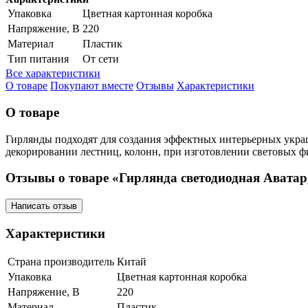
Упаковка
Цветная картонная коробка
Напряжение, В
220
Материал
Пластик
Тип питания
От сети
Все характеристики
О товаре
Покупают вместе
Отзывы
Характеристики
О товаре
Гирлянды подходят для создания эффектных интерьерных украш
декорировании лестниц, колонн, при изготовлении световых фи
Отзывы о товаре «Гирлянда светодиодная Аватар,
Написать отзыв
Характеристики
Страна производитель
Китай
Упаковка
Цветная картонная коробка
Напряжение, В
220
Материал
Пластик