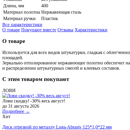
Длина, мм
400
Материал полотна
Нержавеющая сталь
Материал ручки
Пластик
Все характеристики
О товаре
Покупают вместе
Отзывы
Характеристики
О товаре
Используется для всех видов штукатурки, гладкая с облегчен
площадей.
Зеркально отполированное нержавеющее полотно обеспечит над
и распределении штукатурных смесей и клеевых составов.
С этим товаром покупают
ЛОВИ
Лови скидку! -30% весь август!
до 31 августа 2026
Подробнее →
Хит
Диск отрезной по металлу Luga-Abrasiv 125*1,0*22 мм