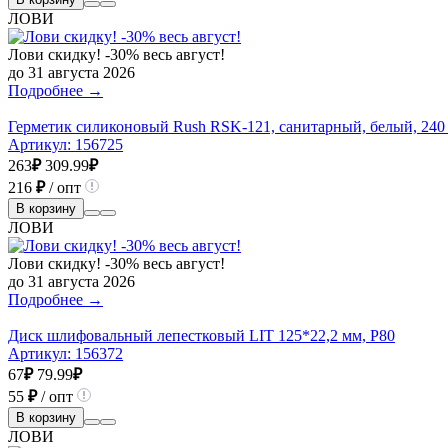
ЛОВИ
Лови скидку! -30% весь август!
до 31 августа 2026
Подробнее →
Герметик силиконовый Rush RSK-121, санитарный, белый, 240
Артикул:
156725
263
₽
309.99
₽
216
₽
/ опт
В корзину
ЛОВИ
Лови скидку! -30% весь август!
до 31 августа 2026
Подробнее →
Диск шлифовальный лепестковый LIT 125*22,2 мм, P80
Артикул:
156372
67
₽
79.99
₽
55
₽
/ опт
В корзину
ЛОВИ