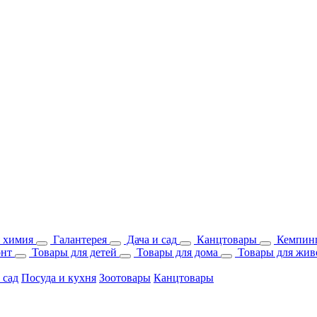
 химия
Галантерея
Дача и сад
Канцтовары
Кемпинг
онт
Товары для детей
Товары для дома
Товары для жив
 сад
Посуда и кухня
Зоотовары
Канцтовары