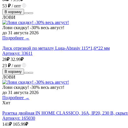
53
₽
/ опт
В корзину
ЛОВИ
Лови скидку! -30% весь август!
до 31 августа 2026
Подробнее →
Диск отрезной по металлу Luga-Abrasiv 115*1,6*22 мм
Артикул:
33611
28
₽
32.99
₽
23
₽
/ опт
В корзину
ЛОВИ
Лови скидку! -30% весь август!
до 31 августа 2026
Подробнее →
Хит
Розетка двойная IN HOME CLASSICO, 16А, IР20, 230 В, скрыта
Артикул:
165030
141
₽
165.99
₽