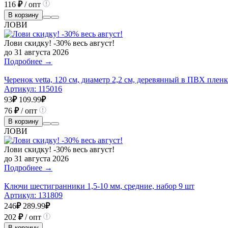
116
₽
/ опт
В корзину
ЛОВИ
Лови скидку! -30% весь август!
до 31 августа 2026
Подробнее →
Черенок vetta, 120 см, диаметр 2,2 см, деревянный в ПВХ пленк
Артикул:
115016
93
₽
109.99
₽
76
₽
/ опт
В корзину
ЛОВИ
Лови скидку! -30% весь август!
до 31 августа 2026
Подробнее →
Ключи шестигранники 1,5-10 мм, средние, набор 9 шт
Артикул:
131809
246
₽
289.99
₽
202
₽
/ опт
В корзину