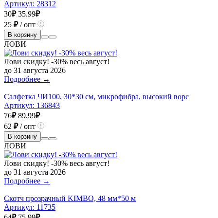
Артикул:
28312
30
₽
35.99
₽
25
₽
/ опт
В корзину
ЛОВИ
Лови скидку! -30% весь август!
до 31 августа 2026
Подробнее →
Салфетка ЧИ100, 30*30 см, микрофибра, высокий ворс
Артикул:
136843
76
₽
89.99
₽
62
₽
/ опт
В корзину
ЛОВИ
Лови скидку! -30% весь август!
до 31 августа 2026
Подробнее →
Скотч прозрачный KIMBO, 48 мм*50 м
Артикул:
11735
64
₽
75.99
₽