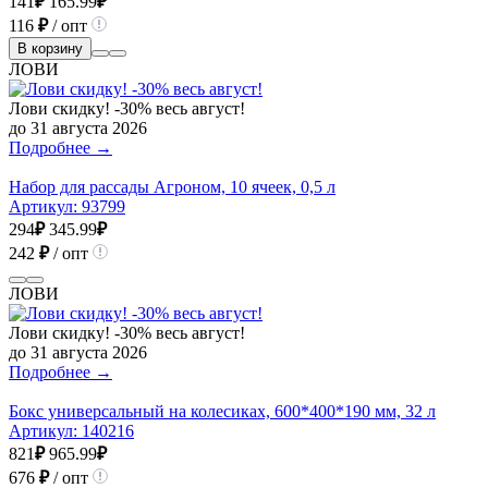
141
₽
165.99
₽
116
₽
/ опт
В корзину
ЛОВИ
Лови скидку! -30% весь август!
до 31 августа 2026
Подробнее →
Набор для рассады Агроном, 10 ячеек, 0,5 л
Артикул:
93799
294
₽
345.99
₽
242
₽
/ опт
ЛОВИ
Лови скидку! -30% весь август!
до 31 августа 2026
Подробнее →
Бокс универсальный на колесиках, 600*400*190 мм, 32 л
Артикул:
140216
821
₽
965.99
₽
676
₽
/ опт