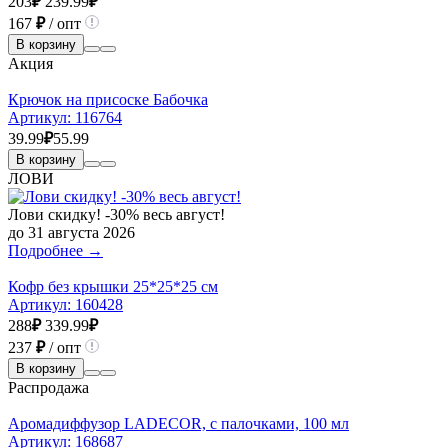
203
₽
239.99
₽
167
₽
/ опт
В корзину
Акция
Крючок на присоске Бабочка
Артикул:
116764
39.99
₽
55.99
В корзину
ЛОВИ
Лови скидку! -30% весь август!
до 31 августа 2026
Подробнее →
Кофр без крышки 25*25*25 см
Артикул:
160428
288
₽
339.99
₽
237
₽
/ опт
В корзину
Распродажа
Аромадиффузор LADECOR, с палочками, 100 мл
Артикул:
168687