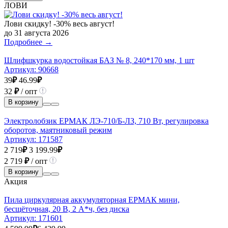
ЛОВИ
Лови скидку! -30% весь август!
до 31 августа 2026
Подробнее →
Шлифшкурка водостойкая БАЗ № 8, 240*170 мм, 1 шт
Артикул:
90668
39
₽
46.99
₽
32
₽
/ опт
В корзину
Электролобзик ЕРМАК ЛЭ-710/Б-ЛЗ, 710 Вт, регулировка
оборотов, маятниковый режим
Артикул:
171587
2 719
₽
3 199.99
₽
2 719
₽
/ опт
В корзину
Акция
Пила циркулярная аккумуляторная ЕРМАК мини,
бесщёточная, 20 B, 2 А*ч, без диска
Артикул:
171601