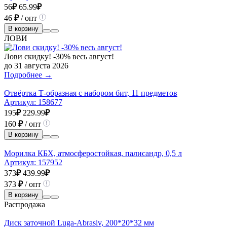
56
₽
65.99
₽
46
₽
/ опт
В корзину
ЛОВИ
Лови скидку! -30% весь август!
до 31 августа 2026
Подробнее →
Отвёртка Т-образная с набором бит, 11 предметов
Артикул:
158677
195
₽
229.99
₽
160
₽
/ опт
В корзину
Морилка КБХ, атмосферостойкая, палисандр, 0,5 л
Артикул:
157952
373
₽
439.99
₽
373
₽
/ опт
В корзину
Распродажа
Диск заточной Luga-Abrasiv, 200*20*32 мм