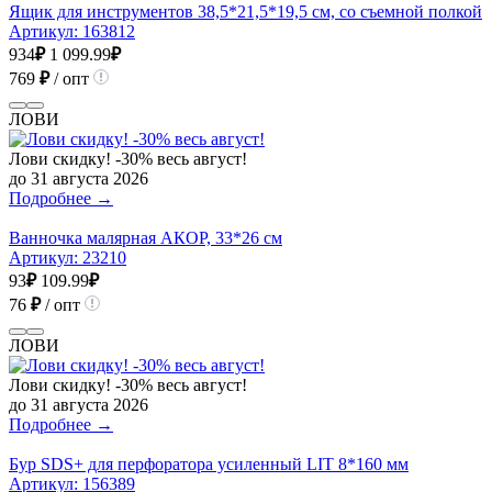
Ящик для инструментов 38,5*21,5*19,5 см, со съемной полкой
Артикул:
163812
934
₽
1 099.99
₽
769
₽
/ опт
ЛОВИ
Лови скидку! -30% весь август!
до 31 августа 2026
Подробнее →
Ванночка малярная АКОР, 33*26 см
Артикул:
23210
93
₽
109.99
₽
76
₽
/ опт
ЛОВИ
Лови скидку! -30% весь август!
до 31 августа 2026
Подробнее →
Бур SDS+ для перфоратора усиленный LIT 8*160 мм
Артикул:
156389