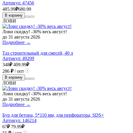
Артикул:
47456
485.99
₽
680.99
В корзину
ЛОВИ
Лови скидку! -30% весь август!
до 31 августа 2026
Подробнее →
Таз строительный для смесей, 40 л
Артикул:
49209
348
₽
409.99
₽
286
₽
/ опт
В корзину
ЛОВИ
Лови скидку! -30% весь август!
до 31 августа 2026
Подробнее →
Бур для бетона, 5*110 мм, для перфоратора, SDS+
Артикул:
146214
67
₽
79.99
₽