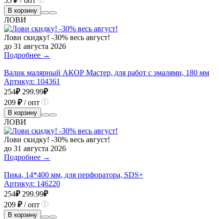
55
₽
/ опт
В корзину
ЛОВИ
Лови скидку! -30% весь август!
до 31 августа 2026
Подробнее →
Валик малярный АКОР Мастер, для работ с эмалями, 180 мм
Артикул:
104361
254
₽
299.99
₽
209
₽
/ опт
В корзину
ЛОВИ
Лови скидку! -30% весь август!
до 31 августа 2026
Подробнее →
Пика, 14*400 мм, для перфоратора, SDS+
Артикул:
146220
254
₽
299.99
₽
209
₽
/ опт
В корзину