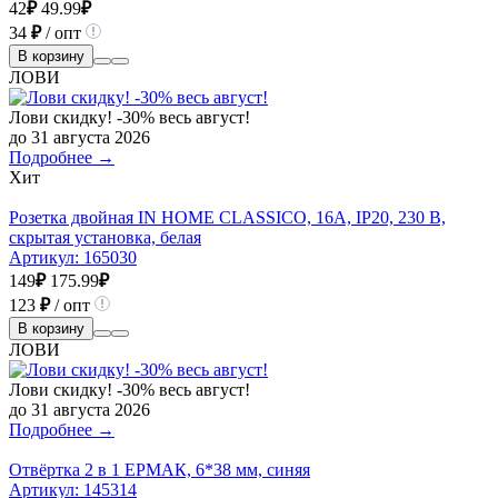
42
₽
49.99
₽
34
₽
/ опт
В корзину
ЛОВИ
Лови скидку! -30% весь август!
до 31 августа 2026
Подробнее →
Хит
Розетка двойная IN HOME CLASSICO, 16А, IР20, 230 В,
скрытая установка, белая
Артикул:
165030
149
₽
175.99
₽
123
₽
/ опт
В корзину
ЛОВИ
Лови скидку! -30% весь август!
до 31 августа 2026
Подробнее →
Отвёртка 2 в 1 ЕРМАК, 6*38 мм, синяя
Артикул:
145314