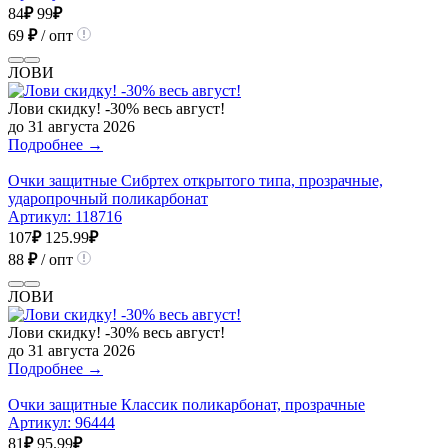
84
₽
99
₽
69
₽
/ опт
ЛОВИ
Лови скидку! -30% весь август!
до 31 августа 2026
Подробнее →
Очки защитные Сибртех открытого типа, прозрачные,
ударопрочный поликарбонат
Артикул:
118716
107
₽
125.99
₽
88
₽
/ опт
ЛОВИ
Лови скидку! -30% весь август!
до 31 августа 2026
Подробнее →
Очки защитные Классик поликарбонат, прозрачные
Артикул:
96444
81
₽
95.99
₽