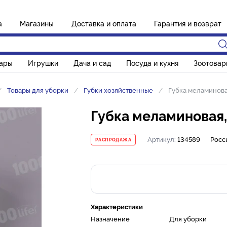
а
Магазины
Доставка и оплата
Гарантия и возврат
вары
Игрушки
Дача и сад
Посуда и кухня
Зоотовар
Товары для уборки
Губки хозяйственные
Губка меламиновая
Губка меламиновая,
Артикул:
134589
Росс
РАСПРОДАЖА
Характеристики
Назначение
Для уборки