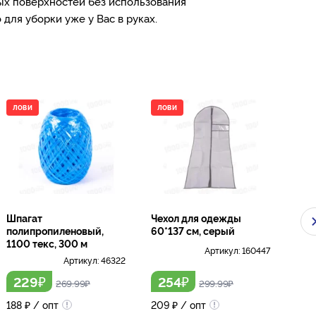
ных поверхностей без использования
ля уборки уже у Вас в руках.
ЛОВИ
ЛОВИ
ЛО
Шпагат
Чехол для одежды
Кон
полипропиленовый,
60*137 см, серый
Форт
1100 текс, 300 м
Артикул:
160447
Артикул:
46322
₽
₽
229
254
8
269.99
₽
299.99
₽
188
₽
/ опт
209
₽
/ опт
671