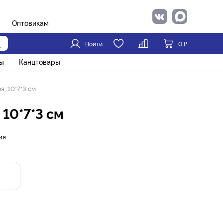
Оптовикам
Войти
0
₽
ы
Канцтовары
, 10*7*3 см
 10*7*3 см
ия