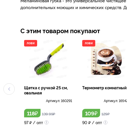
Меламиновая губка - это универсальное чистящее 
дополнительных моющих и химических средств. Дос
С этим товаром покупают
ЛОВИ
ЛОВИ
Щетка с ручкой 25 см,
Термометр комнатный
овальная
Артикул:
160291
Артикул:
1654
₽
₽
118
109
139.99
₽
129
₽
97
₽
/ опт
90
₽
/ опт