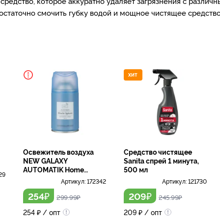
средство, которое аккуратно удаляет загрязнения с различ
таточно смочить губку водой и мощное чистящее средство д
!
ХИТ
Освежитель воздуха
Средство чистящее
NEW GALAXY
Sanita спрей 1 минута,
AUTOMATIK Home
500 мл
29
Perfume Black opium,
Артикул:
172342
Артикул:
121730
250 мл
₽
₽
254
209
299.99
₽
245.99
₽
254
₽
/ опт
209
₽
/ опт