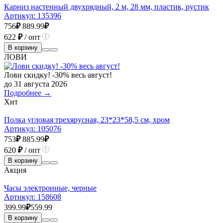
Карниз настенный двухрядный, 2 м, 28 мм, пластик, рустик
Артикул:
135396
756
₽
889.99
₽
622
₽
/ опт
В корзину
ЛОВИ
Лови скидку! -30% весь август!
до 31 августа 2026
Подробнее →
Хит
Полка угловая трехярусная, 23*23*58,5 см, хром
Артикул:
105076
753
₽
885.99
₽
620
₽
/ опт
В корзину
Акция
Часы электронные, черные
Артикул:
158608
399.99
₽
559.99
В корзину