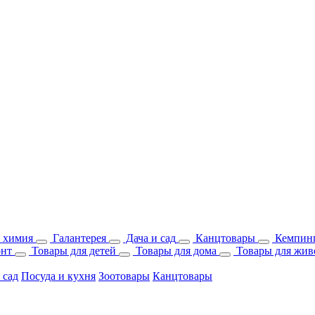
 химия
Галантерея
Дача и сад
Канцтовары
Кемпинг
онт
Товары для детей
Товары для дома
Товары для жив
 сад
Посуда и кухня
Зоотовары
Канцтовары