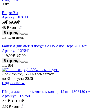
Хит
Ведро 3 л
Артикул:
87633
59
₽
69.99
₽
48
₽
/ опт
В корзину
Лучшая цена
Бальзам для мытья посуды AOS Алоэ Вера, 450 мл
Артикул:
157841
119.99
₽
167.99
В корзину
ЛОВИ
Лови скидку! -30% весь август!
до 31 августа 2026
Подробнее →
Штора для ванной, мятная, кольца 12 шт, 180*180 см
Артикул:
165750
271
₽
319.99
₽
223
₽
/ опт