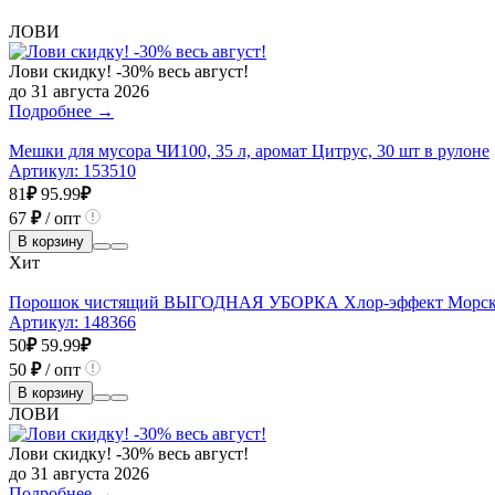
ЛОВИ
Лови скидку! -30% весь август!
до 31 августа 2026
Подробнее →
Мешки для мусора ЧИ100, 35 л, аромат Цитрус, 30 шт в рулоне
Артикул:
153510
81
₽
95.99
₽
67
₽
/ опт
В корзину
Хит
Порошок чистящий ВЫГОДНАЯ УБОРКА Хлор-эффект Морско
Артикул:
148366
50
₽
59.99
₽
50
₽
/ опт
В корзину
ЛОВИ
Лови скидку! -30% весь август!
до 31 августа 2026
Подробнее →