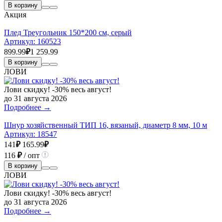
В корзину
Акция
Плед Треугольник 150*200 см, серый
Артикул:
160523
899.99
₽
1 259.99
В корзину
ЛОВИ
Лови скидку! -30% весь август!
до 31 августа 2026
Подробнее →
Шнур хозяйственный ТИП 16, вязаный, диаметр 8 мм, 10 м
Артикул:
18547
141
₽
165.99
₽
116
₽
/ опт
В корзину
ЛОВИ
Лови скидку! -30% весь август!
до 31 августа 2026
Подробнее →