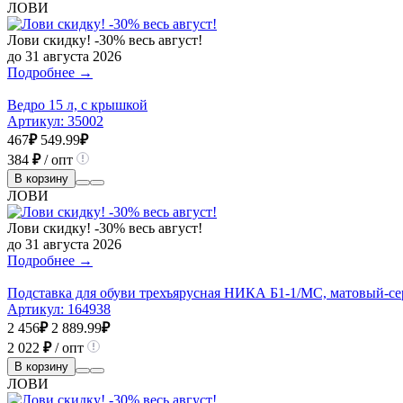
ЛОВИ
Лови скидку! -30% весь август!
до 31 августа 2026
Подробнее →
Ведро 15 л, с крышкой
Артикул:
35002
467
₽
549.99
₽
384
₽
/ опт
В корзину
ЛОВИ
Лови скидку! -30% весь август!
до 31 августа 2026
Подробнее →
Подставка для обуви трехъярусная НИКА Б1-1/МС, матовый-с
Артикул:
164938
2 456
₽
2 889.99
₽
2 022
₽
/ опт
В корзину
ЛОВИ