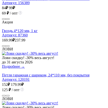
Артикул:
156389
84
₽
99
₽
69
₽
/ опт
Акция
Гвоздь 4*120 мм, 1 кг
Артикул:
87360
169.99
₽
237.99
ЛОВИ
Лови скидку! -30% весь август!
до 31 августа 2026
Подробнее →
Петля гаражная с шариком, 24*110 мм, без покрытия
Артикул:
120191
152
₽
179.99
₽
125
₽
/ опт
ЛОВИ
Лови скидку! -30% весь август!