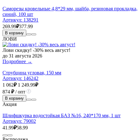
Саморезы кровельные 4,8*29 мм, шайба, резиновая прокладка,
синий, 100 шт
Артикул:
138291
269.99
₽
377.99
В корзину
ЛОВИ
Лови скидку! -30% весь август!
до 31 августа 2026
Подробнее →
Струбцина угловая, 150 мм
Артикул:
146242
1 062
₽
1 249.99
₽
874
₽
/ опт
В корзину
Акция
Шлифшкурка водостойкая БАЗ №16, 240*170 мм, 1 шт
Артикул:
79002
41.99
₽
58.99
Распродажа