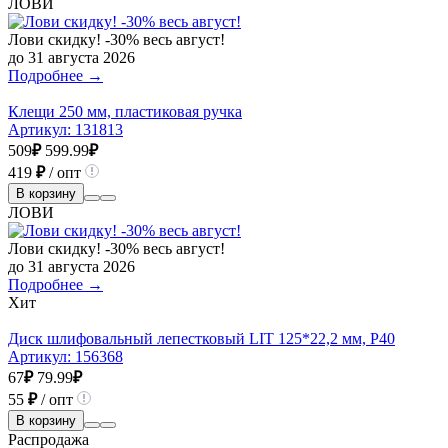
ЛОВИ
Лови скидку! -30% весь август!
до 31 августа 2026
Подробнее →
Клещи 250 мм, пластиковая ручка
Артикул:
131813
509
₽
599.99
₽
419
₽
/ опт
В корзину
ЛОВИ
Лови скидку! -30% весь август!
до 31 августа 2026
Подробнее →
Хит
Диск шлифовальный лепестковый LIT 125*22,2 мм, P40
Артикул:
156368
67
₽
79.99
₽
55
₽
/ опт
В корзину
Распродажа