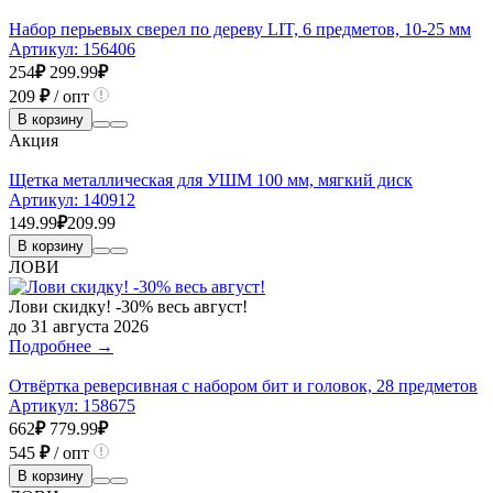
Набор перьевых сверел по дереву LIT, 6 предметов, 10-25 мм
Артикул:
156406
254
₽
299.99
₽
209
₽
/ опт
В корзину
Акция
Щетка металлическая для УШМ 100 мм, мягкий диск
Артикул:
140912
149.99
₽
209.99
В корзину
ЛОВИ
Лови скидку! -30% весь август!
до 31 августа 2026
Подробнее →
Отвёртка реверсивная с набором бит и головок, 28 предметов
Артикул:
158675
662
₽
779.99
₽
545
₽
/ опт
В корзину