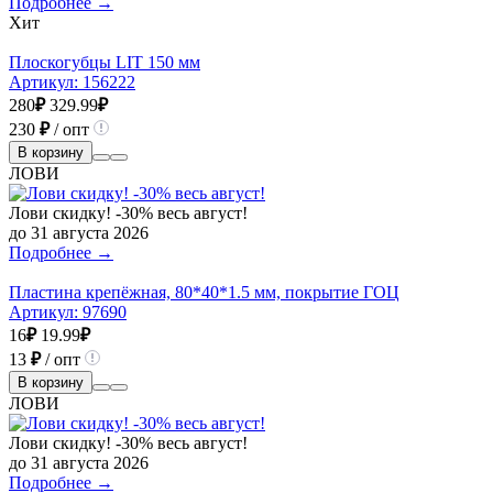
Подробнее →
Хит
Плоскогубцы LIT 150 мм
Артикул:
156222
280
₽
329.99
₽
230
₽
/ опт
В корзину
ЛОВИ
Лови скидку! -30% весь август!
до 31 августа 2026
Подробнее →
Пластина крепёжная, 80*40*1.5 мм, покрытие ГОЦ
Артикул:
97690
16
₽
19.99
₽
13
₽
/ опт
В корзину
ЛОВИ
Лови скидку! -30% весь август!
до 31 августа 2026
Подробнее →