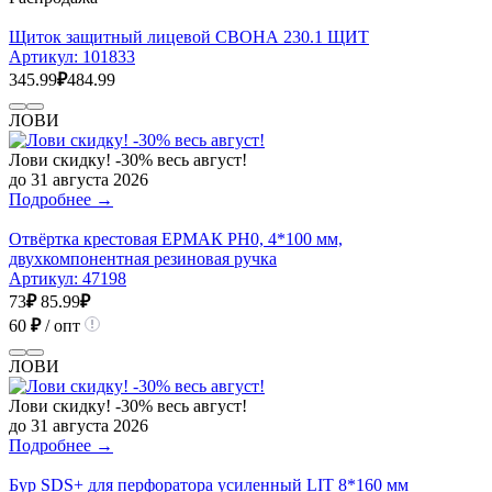
Щиток защитный лицевой СВОНА 230.1 ЩИТ
Артикул:
101833
345.99
₽
484.99
ЛОВИ
Лови скидку! -30% весь август!
до 31 августа 2026
Подробнее →
Отвёртка крестовая ЕРМАК PH0, 4*100 мм,
двухкомпонентная резиновая ручка
Артикул:
47198
73
₽
85.99
₽
60
₽
/ опт
ЛОВИ
Лови скидку! -30% весь август!
до 31 августа 2026
Подробнее →
Бур SDS+ для перфоратора усиленный LIT 8*160 мм