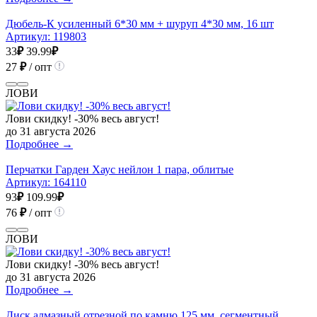
Дюбель-К усиленный 6*30 мм + шуруп 4*30 мм, 16 шт
Артикул:
119803
33
₽
39.99
₽
27
₽
/ опт
ЛОВИ
Лови скидку! -30% весь август!
до 31 августа 2026
Подробнее →
Перчатки Гарден Хаус нейлон 1 пара, облитые
Артикул:
164110
93
₽
109.99
₽
76
₽
/ опт
ЛОВИ
Лови скидку! -30% весь август!
до 31 августа 2026
Подробнее →
Диск алмазный отрезной по камню 125 мм, сегментный