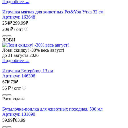
Подробнее →
Игрушка мягкая для животных Pet&You Утка 32 см
Артикул:
163648
254
₽
299.99
₽
209
₽
/ опт
ЛОВИ
Лови скидку! -30% весь август!
до 31 августа 2026
Подробнее →
Игрушка Бутерброд 13 см
Артикул:
146306
67
₽
79
₽
55
₽
/ опт
Распродажа
Бутылочка-поилка для животных походная, 500 мл
Артикул:
131690
59.99
₽
83.99