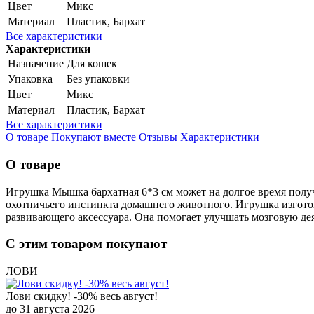
Цвет
Микс
Материал
Пластик, Бархат
Все характеристики
Характеристики
Назначение
Для кошек
Упаковка
Без упаковки
Цвет
Микс
Материал
Пластик, Бархат
Все характеристики
О товаре
Покупают вместе
Отзывы
Характеристики
О товаре
Игрушка Мышка бархатная 6*3 см может на долгое время полу
охотничьего инстинкта домашнего животного. Игрушка изготов
развивающего аксессуара. Она помогает улучшать мозговую дея
С этим товаром покупают
ЛОВИ
Лови скидку! -30% весь август!
до 31 августа 2026