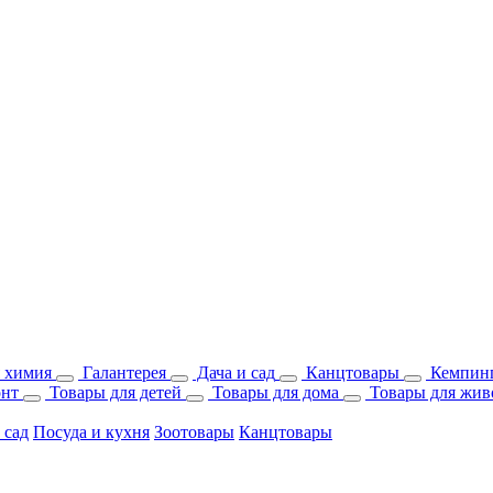
 химия
Галантерея
Дача и сад
Канцтовары
Кемпинг
онт
Товары для детей
Товары для дома
Товары для жив
 сад
Посуда и кухня
Зоотовары
Канцтовары