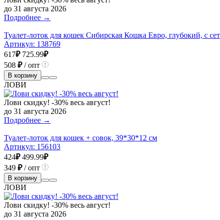
до 31 августа 2026
Подробнее →
Туалет-лоток для кошек Сибирская Кошка Евро, глубокий, с се
Артикул:
138769
617
₽
725.99
₽
508
₽
/ опт
В корзину
ЛОВИ
Лови скидку! -30% весь август!
до 31 августа 2026
Подробнее →
Туалет-лоток для кошек + совок, 39*30*12 см
Артикул:
156103
424
₽
499.99
₽
349
₽
/ опт
В корзину
ЛОВИ
Лови скидку! -30% весь август!
до 31 августа 2026