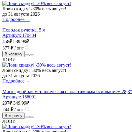
Лови скидку! -30% весь август!
до 31 августа 2026
Подробнее →
Поводок рулетка, 5 м
Артикул:
170434
458
₽
539.99
₽
377
₽
/ опт
В корзину
ЛОВИ
Лови скидку! -30% весь август!
до 31 августа 2026
Подробнее →
Миска двойная металлическая с пластиковым основанием 28,3*
Артикул:
156091
297
₽
349.99
₽
244
₽
/ опт
В корзину
ЛОВИ
Лови скидку! -30% весь август!