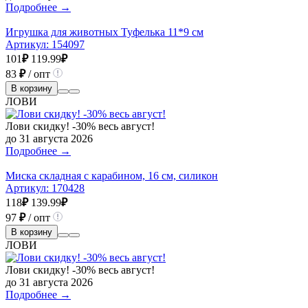
Подробнее →
Игрушка для животных Туфелька 11*9 см
Артикул:
154097
101
₽
119.99
₽
83
₽
/ опт
В корзину
ЛОВИ
Лови скидку! -30% весь август!
до 31 августа 2026
Подробнее →
Миска складная с карабином, 16 см, силикон
Артикул:
170428
118
₽
139.99
₽
97
₽
/ опт
В корзину
ЛОВИ
Лови скидку! -30% весь август!
до 31 августа 2026
Подробнее →