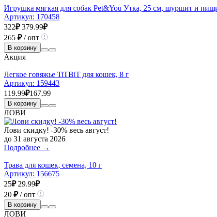
Игрушка мягкая для собак Pet&You Утка, 25 см, шуршит и пищ
Артикул:
170458
322
₽
379.99
₽
265
₽
/ опт
В корзину
Акция
Легкое говяжье TiTBiT для кошек, 8 г
Артикул:
159443
119.99
₽
167.99
В корзину
ЛОВИ
Лови скидку! -30% весь август!
до 31 августа 2026
Подробнее →
Трава для кошек, семена, 10 г
Артикул:
156675
25
₽
29.99
₽
20
₽
/ опт
В корзину
ЛОВИ