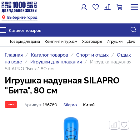
Выберите город
Каталог товаров
Товары для дома
Кемпинг и туризм
Хозтовары
Игрушки
Дача и
Главная
Каталог товаров
Спорт и отдых
Отдых
на воде
Игрушки для плавания
Игрушка надувная
SILAPRO "Бита", 80 см
Игрушка надувная SILAPRO
"Бита", 80 см
Артикул:
166760
Silapro
Китай
ЛОВИ