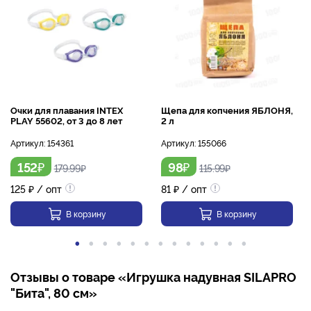
Очки для плавания INTEX
Щепа для копчения ЯБЛОНЯ,
PLAY 55602, от 3 до 8 лет
2 л
Артикул:
154361
Артикул:
155066
₽
₽
152
98
179.99
₽
115.99
₽
125
₽
/ опт
81
₽
/ опт
В корзину
В корзину
Отзывы о товаре «Игрушка надувная SILAPRO
"Бита", 80 см»