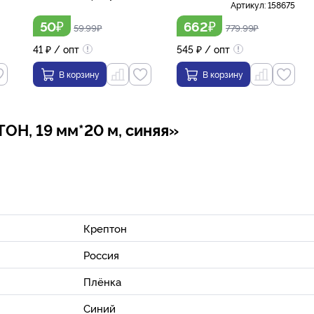
Артикул:
158675
₽
₽
50
662
59.99
₽
779.99
₽
41
₽
/ опт
545
₽
/ опт
В корзину
В корзину
ОН, 19 мм*20 м, синяя»
Крептон
Россия
Плёнка
Синий