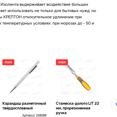
! Изолента выдерживает воздействие больших
яет использовать не только для бытовых нужд, но
енты КРЕПТОН относительное удлинение при
температурных условиях: при морозах до - 50 и
ЛОВИ
ЛОВИ
ЛО
Карандаш разметочный
Стамеска-долото LIT 22
Пет
твердосплавный
мм, прорезиненная
мм,
ручка
Артикул:
158688