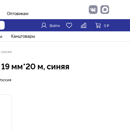
Оптовикам
Войти
0
₽
ы
Канцтовары
 синяя
19 мм*20 м, синяя
Россия