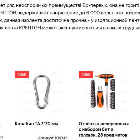
ет ряд неоспоримых преимуществ! Во-первых, она не горит
РЕПТОН выдерживает напряжение до 6 000 вольт, что позвол
их, данная изолента достаточна прочна - у изоляционной л
я лента КРЕПТОН может эксплуатироваться в самых трудных 
ЛОВИ
ЛОВИ
,
Карабин ТА 7*70 мм
Отвёртка реверсивная
с набором бит и
головок, 28 предметов
25
Артикул:
104345