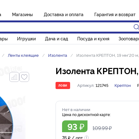
а
Магазины
Доставка и оплата
Гарантия и возврат
вары
Игрушки
Дача и сад
Посуда и кухня
Зоотовар
Ленты клеящие
Изолента
Изолента КРЕПТОН, 19 мм*20 м,
Изолента КРЕПТОН, 
Артикул:
121745
Крептон
ЛОВИ
Нет в наличии
Цена по дисконтной карте:
93
₽
109.99
₽
76
₽
/ опт