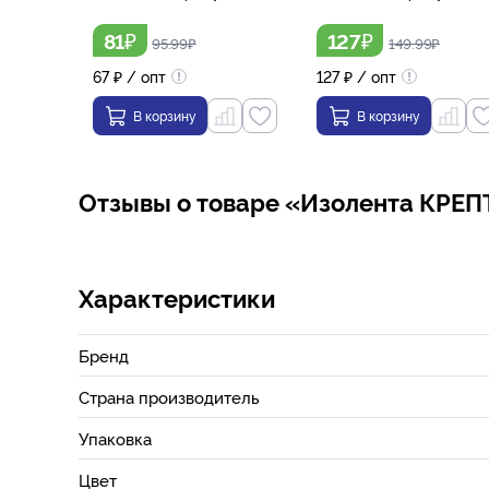
₽
₽
81
127
95.99
₽
149.99
₽
67
₽
/ опт
127
₽
/ опт
В корзину
В корзину
Отзывы о товаре «Изолента КРЕПТ
Характеристики
Бренд
Страна производитель
Упаковка
Цвет