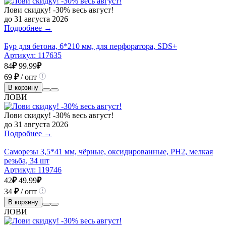
Лови скидку! -30% весь август!
до 31 августа 2026
Подробнее →
Бур для бетона, 6*210 мм, для перфоратора, SDS+
Артикул:
117635
84
₽
99.99
₽
69
₽
/ опт
В корзину
ЛОВИ
Лови скидку! -30% весь август!
до 31 августа 2026
Подробнее →
Саморезы 3,5*41 мм, чёрные, оксидированные, РН2, мелкая
резьба, 34 шт
Артикул:
119746
42
₽
49.99
₽
34
₽
/ опт
В корзину
ЛОВИ