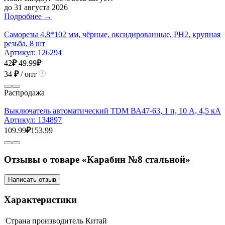
до 31 августа 2026
Подробнее →
Саморезы 4,8*102 мм, чёрные, оксидированные, РН2, крупная
резьба, 8 шт
Артикул:
126294
42
₽
49.99
₽
34
₽
/ опт
Распродажа
Выключатель автоматический TDM ВА47-63, 1 п, 10 А, 4,5 кА
Артикул:
134897
109.99
₽
153.99
Отзывы о товаре «Карабин №8 стальной»
Написать отзыв
Характеристики
Страна производитель
Китай