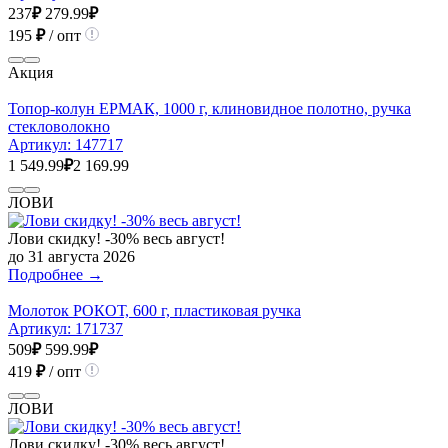
237
₽
279.99
₽
195
₽
/ опт
Акция
Топор-колун ЕРМАК, 1000 г, клиновидное полотно, ручка
стекловолокно
Артикул:
147717
1 549.99
₽
2 169.99
ЛОВИ
Лови скидку! -30% весь август!
до 31 августа 2026
Подробнее →
Молоток РОКОТ, 600 г, пластиковая ручка
Артикул:
171737
509
₽
599.99
₽
419
₽
/ опт
ЛОВИ
Лови скидку! -30% весь август!