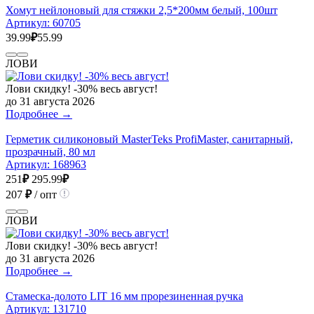
Хомут нейлоновый для стяжки 2,5*200мм белый, 100шт
Артикул:
60705
39.99
₽
55.99
ЛОВИ
Лови скидку! -30% весь август!
до 31 августа 2026
Подробнее →
Герметик силиконовый MasterTeks ProfiMaster, санитарный,
прозрачный, 80 мл
Артикул:
168963
251
₽
295.99
₽
207
₽
/ опт
ЛОВИ
Лови скидку! -30% весь август!
до 31 августа 2026
Подробнее →
Стамеска-долото LIT 16 мм прорезиненная ручка
Артикул:
131710