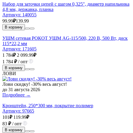
Набор для заточки цепей с шагом 0,325", диаметр напильника
4,8 мм, державка, планка
Артикул:
140055
99.99
₽
139.99
В корзину
УШМ сетевая РОКОТ УШМ AG-115/500, 220 В, 500 Вт, диск
115*22,2 мм
Артикул:
171605
1 784
₽
2 099.99
₽
1 784
₽
/ опт
В корзину
ЛОВИ
Лови скидку! -30% весь август!
до 31 августа 2026
Подробнее →
Кронштейн, 250*300 мм, покрытие полимер
Артикул:
97665
101
₽
119.99
₽
83
₽
/ опт
В корзину