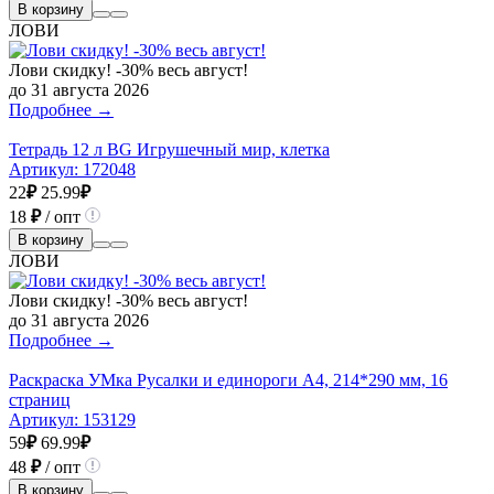
В корзину
ЛОВИ
Лови скидку! -30% весь август!
до 31 августа 2026
Подробнее →
Тетрадь 12 л BG Игрушечный мир, клетка
Артикул:
172048
22
₽
25.99
₽
18
₽
/ опт
В корзину
ЛОВИ
Лови скидку! -30% весь август!
до 31 августа 2026
Подробнее →
Раскраска УМка Русалки и единороги А4, 214*290 мм, 16
страниц
Артикул:
153129
59
₽
69.99
₽
48
₽
/ опт
В корзину