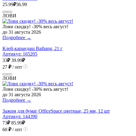
25.99
₽
36.99
ЛОВИ
Лови скидку! -30% весь август!
до 31 августа 2026
Подробнее →
Клей-карандаш Baihang, 21 г
Артикул:
165205
33
₽
39.99
₽
27
₽
/ опт
ЛОВИ
Лови скидку! -30% весь август!
до 31 августа 2026
Подробнее →
Зажим для бумаг OfficeSpace цветные, 25 мм, 12 шт
Артикул:
144390
73
₽
85.99
₽
60
₽
/ опт