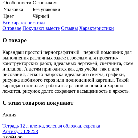
Особенности
С ластиком
Упаковка
Без упаковки
Цвет
Чёрный
Все характеристики
О товаре
Покупают вместе
Отзывы
Характеристики
О товаре
Карандаш простой чернографитный - первый помощник для
выполнения различных задач: взрослым для проектно-
конструкторских работ, идеальных чертежей, скетчинга, схем
и планов. А детям пригодится как для учёбы, так и для
рисования, легкого наброска идеального скетча, графики,
рисунка любимого героя или полноценной картины. Такой
карандаш позволяет работать с разной основой и хорошо
ложится, рисунок долго сохраняет насыщенность и яркость.
С этим товаром покупают
Акция
Тетрадь 12 л клетка, зеленая обложка, скрепка
Артикул:
128258
2.99
₽
4.99