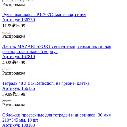
Распродажа
Ручка шариковая PT-207C, масляная, синяя
Артикул:
136759
11.99
₽
16.99
Распродажа
Ластик MAZARI SPORT сегментный, термопластичная
резина, пластиковый корпус
Артикул:
167810
49.99
₽
69.99
Распродажа
Тетрадь 48 л BG Reflection, на гребне, клетка
Артикул:
166136
39.99
₽
55.99
Распродажа
Обложки прозрачные для тетрадей и дневников, 30 мкм,
210*345 мм, 10 шт
Артикул:
138103