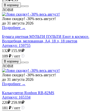
В корзину
ЛОВИ
Лови скидку! -30% весь август!
до 31 августа 2026
Подробнее →
Бумага цветная МУЛЬТИ ПУЛЬТИ Енот в космосе.
Волшебная, мелованная, А4, 18 л, 18 цветов
Артикул:
159755
132
₽
155.99
₽
109
₽
/ опт
В корзину
ЛОВИ
Лови скидку! -30% весь август!
до 31 августа 2026
Подробнее →
Калькулятор Ronbon RB-82MS
Артикул:
165334
220
₽
259.99
₽
181
₽
/ опт