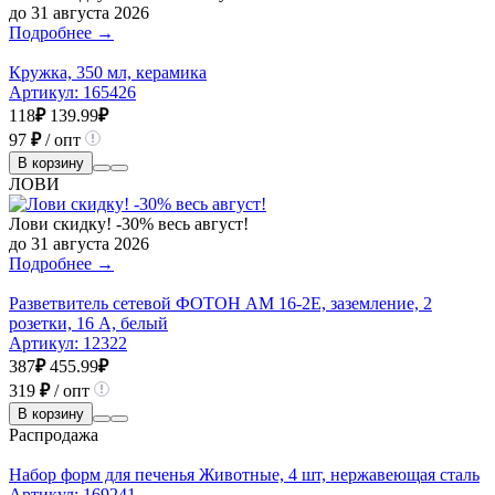
до 31 августа 2026
Подробнее →
Кружка, 350 мл, керамика
Артикул:
165426
118
₽
139.99
₽
97
₽
/ опт
В корзину
ЛОВИ
Лови скидку! -30% весь август!
до 31 августа 2026
Подробнее →
Разветвитель сетевой ФОТОН АМ 16-2Е, заземление, 2
розетки, 16 А, белый
Артикул:
12322
387
₽
455.99
₽
319
₽
/ опт
В корзину
Распродажа
Набор форм для печенья Животные, 4 шт, нержавеющая сталь
Артикул:
169241