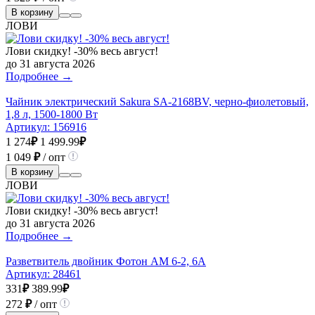
В корзину
ЛОВИ
Лови скидку! -30% весь август!
до 31 августа 2026
Подробнее →
Чайник электрический Sakura SA-2168BV, черно-фиолетовый,
1,8 л, 1500-1800 Вт
Артикул:
156916
1 274
₽
1 499.99
₽
1 049
₽
/ опт
В корзину
ЛОВИ
Лови скидку! -30% весь август!
до 31 августа 2026
Подробнее →
Разветвитель двойник Фотон AM 6-2, 6А
Артикул:
28461
331
₽
389.99
₽
272
₽
/ опт