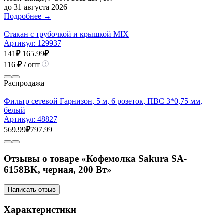
до 31 августа 2026
Подробнее →
Стакан с трубочкой и крышкой MIX
Артикул:
129937
141
₽
165.99
₽
116
₽
/ опт
Распродажа
Фильтр сетевой Гарнизон, 5 м, 6 розеток, ПВС 3*0,75 мм,
белый
Артикул:
48827
569.99
₽
797.99
Отзывы о товаре «Кофемолка Sakura SA-
6158BK, черная, 200 Вт»
Написать отзыв
Характеристики