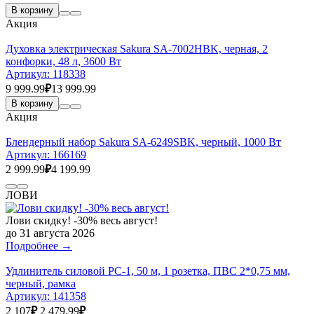
В корзину
Акция
Духовка электрическая Sakura SA-7002HBK, черная, 2
конфорки, 48 л, 3600 Вт
Артикул:
118338
9 999.99
₽
13 999.99
В корзину
Акция
Блендерный набор Sakura SA-6249SBK, черный, 1000 Вт
Артикул:
166169
2 999.99
₽
4 199.99
ЛОВИ
Лови скидку! -30% весь август!
до 31 августа 2026
Подробнее →
Удлинитель силовой РС-1, 50 м, 1 розетка, ПВС 2*0,75 мм,
черный, рамка
Артикул:
141358
2 107
₽
2 479.99
₽