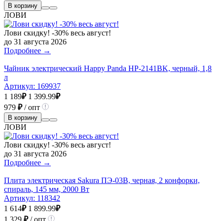
В корзину
ЛОВИ
Лови скидку! -30% весь август!
до 31 августа 2026
Подробнее →
Чайник электрический Happy Panda HP-2141BK, черный, 1,8
л
Артикул:
169937
1 189
₽
1 399.99
₽
979
₽
/ опт
В корзину
ЛОВИ
Лови скидку! -30% весь август!
до 31 августа 2026
Подробнее →
Плита электрическая Sakura ПЭ-03В, черная, 2 конфорки,
спираль, 145 мм, 2000 Вт
Артикул:
118342
1 614
₽
1 899.99
₽
1 329
₽
/ опт