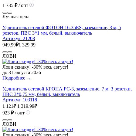
1 735
₽
/ опт
Лучшая цена
Удлинитель сетевой ФОТОН 16-35ЕS, заземление, 3 м, 5
розеток, ПВС 3*1 мм, белый, выключатель
Артикул:
21208
949.99
₽
1 329.99
ЛОВИ
Лови скидку! -30% весь август!
до 31 августа 2026
Подробнее →
Удлинитель сетевой КРОНА РС-3, заземление, 7 м, 3 розетки,
ПВС 3*0,75 мм, белый, выключатель
Артикул:
103118
1 121
₽
1 319.99
₽
923
₽
/ опт
ЛОВИ
Лови скидку! -30% весь август!