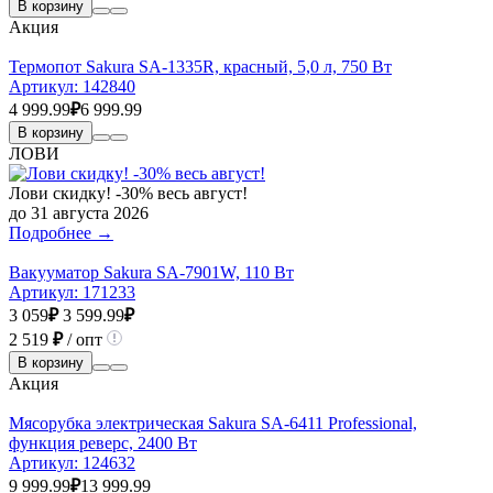
В корзину
Акция
Термопот Sakura SA-1335R, красный, 5,0 л, 750 Вт
Артикул:
142840
4 999.99
₽
6 999.99
В корзину
ЛОВИ
Лови скидку! -30% весь август!
до 31 августа 2026
Подробнее →
Вакууматор Sakura SA-7901W, 110 Вт
Артикул:
171233
3 059
₽
3 599.99
₽
2 519
₽
/ опт
В корзину
Акция
Мясорубка электрическая Sakura SA-6411 Professional,
функция реверс, 2400 Вт
Артикул:
124632
9 999.99
₽
13 999.99