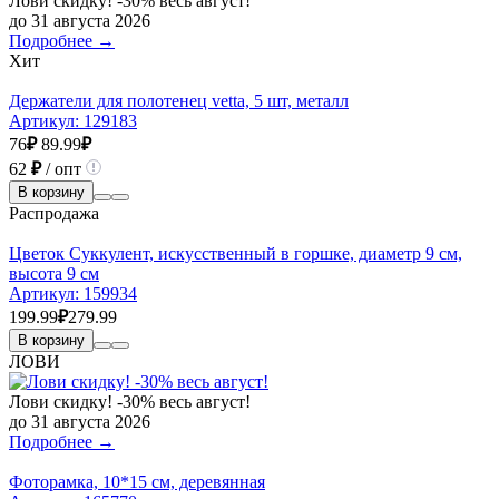
Лови скидку! -30% весь август!
до 31 августа 2026
Подробнее →
Хит
Держатели для полотенец vetta, 5 шт, металл
Артикул:
129183
76
₽
89.99
₽
62
₽
/ опт
В корзину
Распродажа
Цветок Суккулент, искусственный в горшке, диаметр 9 см,
высота 9 см
Артикул:
159934
199.99
₽
279.99
В корзину
ЛОВИ
Лови скидку! -30% весь август!
до 31 августа 2026
Подробнее →
Фоторамка, 10*15 см, деревянная