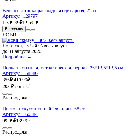
Вешалка-стойка раскладная одинарная, 25 кг
Артикул:
129797
1 399.99
₽
1 959.99
В корзину
ЛОВИ
Лови скидку! -30% весь август!
до 31 августа 2026
Подробнее →
Полка настенная, металлическая, черная, 26*13,5*13,5 см
Артикул:
158586
356
₽
419.99
₽
293
₽
/ опт
Распродажа
Цветок искусственный Эвкалипт 68 см
Артикул:
160384
99.99
₽
139.99
Распродажа