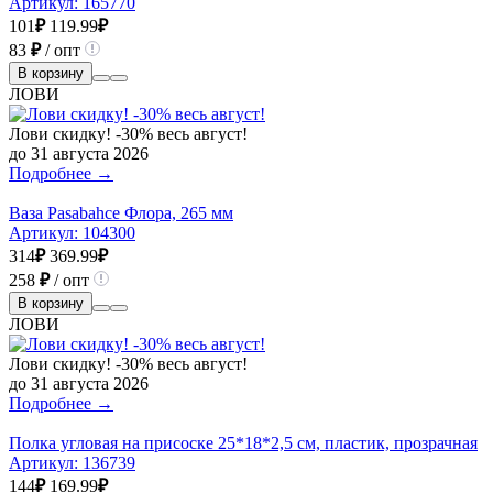
Артикул:
165770
101
₽
119.99
₽
83
₽
/ опт
В корзину
ЛОВИ
Лови скидку! -30% весь август!
до 31 августа 2026
Подробнее →
Ваза Pasabahce Флора, 265 мм
Артикул:
104300
314
₽
369.99
₽
258
₽
/ опт
В корзину
ЛОВИ
Лови скидку! -30% весь август!
до 31 августа 2026
Подробнее →
Полка угловая на присоске 25*18*2,5 см, пластик, прозрачная
Артикул:
136739
144
₽
169.99
₽