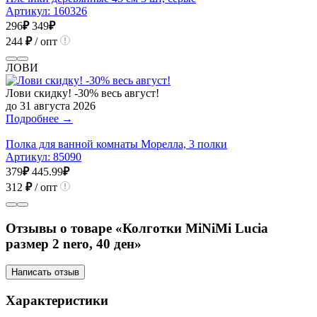
Артикул:
160326
296
₽
349
₽
244
₽
/ опт
ЛОВИ
Лови скидку! -30% весь август!
до 31 августа 2026
Подробнее →
Полка для ванной комнаты Морелла, 3 полки
Артикул:
85090
379
₽
445.99
₽
312
₽
/ опт
Отзывы о товаре «Колготки MiNiMi Lucia
размер 2 nero, 40 ден»
Написать отзыв
Характеристики