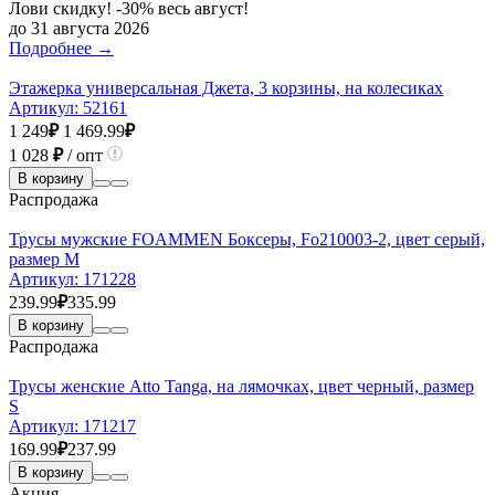
Лови скидку! -30% весь август!
до 31 августа 2026
Подробнее →
Этажерка универсальная Джета, 3 корзины, на колесиках
Артикул:
52161
1 249
₽
1 469.99
₽
1 028
₽
/ опт
В корзину
Распродажа
Трусы мужские FOAMMEN Боксеры, Fo210003-2, цвет серый,
размер М
Артикул:
171228
239.99
₽
335.99
В корзину
Распродажа
Трусы женские Atto Tanga, на лямочках, цвет черный, размер
S
Артикул:
171217
169.99
₽
237.99
В корзину
Акция