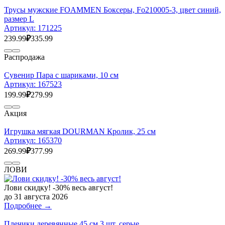
Трусы мужские FOAMMEN Боксеры, Fo210005-3, цвет синий,
размер L
Артикул:
171225
239.99
₽
335.99
Распродажа
Сувенир Пара с шариками, 10 см
Артикул:
167523
199.99
₽
279.99
Акция
Игрушка мягкая DOURMAN Кролик, 25 см
Артикул:
165370
269.99
₽
377.99
ЛОВИ
Лови скидку! -30% весь август!
до 31 августа 2026
Подробнее →
Плечики деревянные 45 см 3 шт, серые